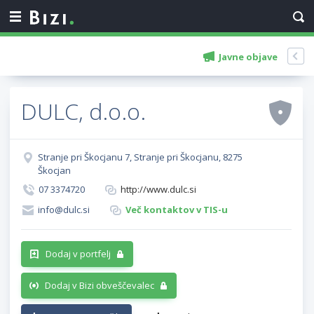
Javne objave
DULC, d.o.o.
Stranje pri Škocjanu 7, Stranje pri Škocjanu, 8275
Škocjan
07 3374720
http://www.dulc.si
info@dulc.si
Več kontaktov v TIS-u
Dodaj v portfelj
Dodaj v Bizi obveščevalec