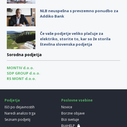
NLB neuspešna s prevzemno ponudbo za
Addiko Bank
Če vaše podjetje veliko plačuje za
elektriko, storite to, kar so že storila
številna slovenska podjetja
Sorodna podjetja
MONTIV d.o.o.
SDP GROUP d.o.o.
RS MONT d.o.o.
Podjetja
Poslovne vsebine
Išči po dejavnostih
Novice
Naredi analizo trga
Borzne objave
Seznam podjetij
Bizi svetuje
BiziHELP