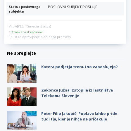
POSLOVNI SUBJEKT POSLUJE
Status poslovnega
subjekta
Vir: AJPES, TSmedia (Status)
*
Oznake vrst računov
:
T
: TR za opravljanje plačilnega prometa
Ne spreglejte
Katera podjetja trenutno zaposlujejo?
Zakonca Južna izstopila iz lastništva
Telekoma Slovenije
Peter Filip Jakopič: Poplava lahko pride
tudi tja, kjer je nihče ne pričakuje