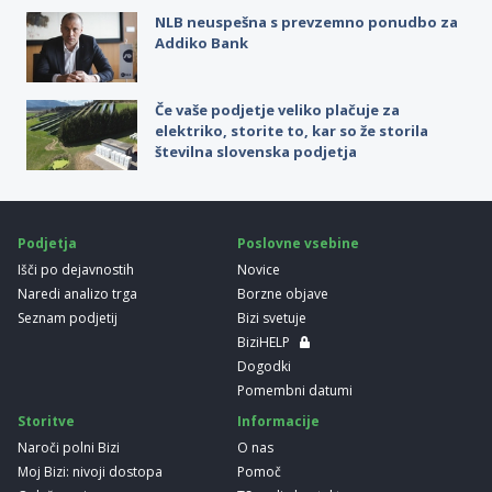
NLB neuspešna s prevzemno ponudbo za
Addiko Bank
Če vaše podjetje veliko plačuje za
elektriko, storite to, kar so že storila
številna slovenska podjetja
Podjetja
Poslovne vsebine
Išči po dejavnostih
Novice
Naredi analizo trga
Borzne objave
Seznam podjetij
Bizi svetuje
BiziHELP
Dogodki
Pomembni datumi
Storitve
Informacije
Naroči polni Bizi
O nas
Moj Bizi: nivoji dostopa
Pomoč