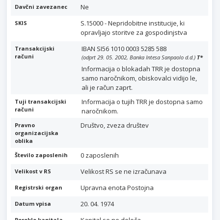
Ne
Davčni zavezanec
S.15000 - Nepridobitne institucije, ki
SKIS
opravljajo storitve za gospodinjstva
IBAN SI56 1010 0003 5285 588
Transakcijski
računi
(odprt 29. 05. 2002, Banka Intesa Sanpaolo d.d.)
T
*
Informacija o blokadah TRR je dostopna
samo naročnikom, obiskovalci vidijo le,
ali je račun zaprt.
Informacija o tujih TRR je dostopna samo
Tuji transakcijski
računi
naročnikom.
Društvo, zveza društev
Pravno
organizacijska
oblika
0 zaposlenih
Število zaposlenih
Velikost RS se ne izračunava
Velikost v RS
Upravna enota Postojna
Registrski organ
20. 04. 1974
Datum vpisa
Poreklo kapitala