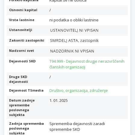
Kapital se ne določa
/
Osnovni kapital
ni podatka o obliki lastnine
Vrsta lastnine
Ustanovitelji
Zakoniti zastopniki
Nadzorni svet
T94.999 - Dejavnost drugje nerazvrščenih
Dejavnosti SKD
članskih organizacij
/
Druge SKD
dejavnosti
Društvo, organizacija, združenje
Dejavnost TSmedia
1. 01. 2025
Datum zadnje
spremembe
poslovnega
subjekta
Sprememba dejavnosti zaradi
Zadnja sprememba
poslovnega
spremembe SKD
subjekta