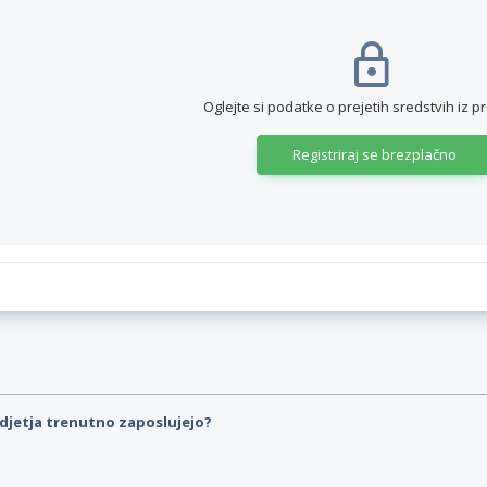
Oglejte si podatke o prejetih sredstvih iz p
Registriraj se brezplačno
djetja trenutno zaposlujejo?