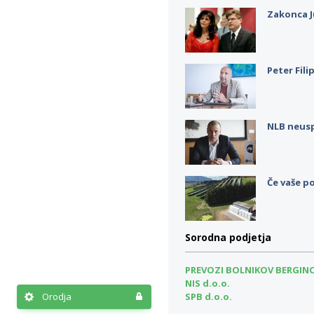
Zakonca J
Peter Fili
NLB neus
Če vaše po
Sorodna podjetja
PREVOZI BOLNIKOV BERGINC 
NIS d.o.o.
Orodja
SPB d.o.o.