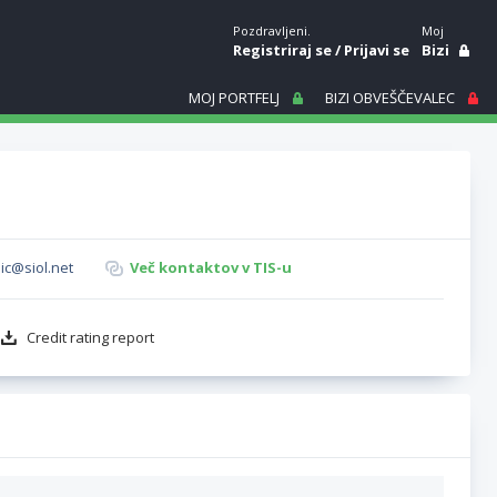
Pozdravljeni.
Moj
Registriraj se
/
Prijavi se
Bizi
MOJ PORTFELJ
BIZI OBVEŠČEVALEC
lic@siol.net
Več kontaktov v TIS-u
Credit rating report