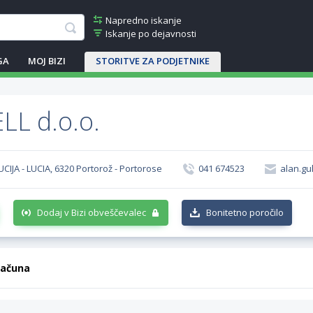
Napredno iskanje
Iskanje po dejavnosti
GA
MOJ BIZI
STORITVE ZA PODJETNIKE
LL d.o.o.
LUCIJA - LUCIA, 6320 Portorož - Portorose
041 674523
alan.gu
Dodaj v Bizi obveščevalec
Bonitetno poročilo
računa