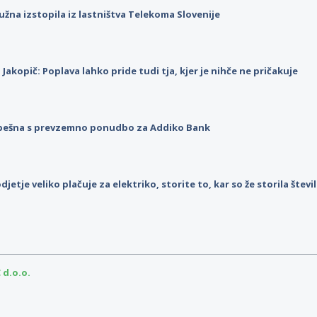
užna izstopila iz lastništva Telekoma Slovenije
p Jakopič: Poplava lahko pride tudi tja, kjer je nihče ne pričakuje
pešna s prevzemno ponudbo za Addiko Bank
djetje veliko plačuje za elektriko, storite to, kar so že storila štev
d.o.o.