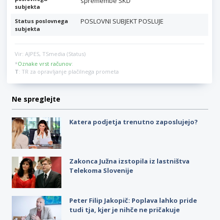
spremembe SKD
subjekta
POSLOVNI SUBJEKT POSLUJE
Status poslovnega
subjekta
Vir: AJPES, TSmedia (Status)
*
Oznake vrst računov
:
T
: TR za opravljanje plačilnega prometa
Ne spreglejte
Katera podjetja trenutno zaposlujejo?
Zakonca Južna izstopila iz lastništva
Telekoma Slovenije
Peter Filip Jakopič: Poplava lahko pride
tudi tja, kjer je nihče ne pričakuje