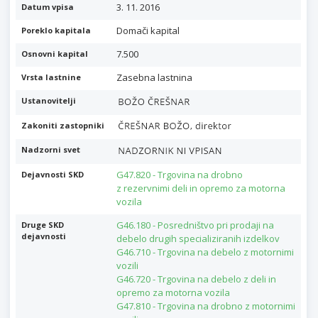
3. 11. 2016
Datum vpisa
Domači kapital
Poreklo kapitala
7.500
Osnovni kapital
Zasebna lastnina
Vrsta lastnine
Ustanovitelji
Zakoniti zastopniki
Nadzorni svet
G47.820 - Trgovina na drobno
Dejavnosti SKD
z rezervnimi deli in opremo za motorna
vozila
G46.180 - Posredništvo pri prodaji na
Druge SKD
dejavnosti
debelo drugih specializiranih izdelkov
G46.710 - Trgovina na debelo z motornimi
vozili
G46.720 - Trgovina na debelo z deli in
opremo za motorna vozila
G47.810 - Trgovina na drobno z motornimi