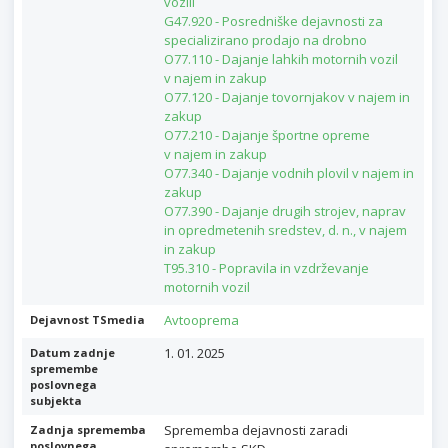
vozili
G47.920 - Posredniške dejavnosti za
specializirano prodajo na drobno
O77.110 - Dajanje lahkih motornih vozil
v najem in zakup
O77.120 - Dajanje tovornjakov v najem in
zakup
O77.210 - Dajanje športne opreme
v najem in zakup
O77.340 - Dajanje vodnih plovil v najem in
zakup
O77.390 - Dajanje drugih strojev, naprav
in opredmetenih sredstev, d. n., v najem
in zakup
T95.310 - Popravila in vzdrževanje
motornih vozil
Avtooprema
Dejavnost TSmedia
1. 01. 2025
Datum zadnje
spremembe
poslovnega
subjekta
Sprememba dejavnosti zaradi
Zadnja sprememba
poslovnega