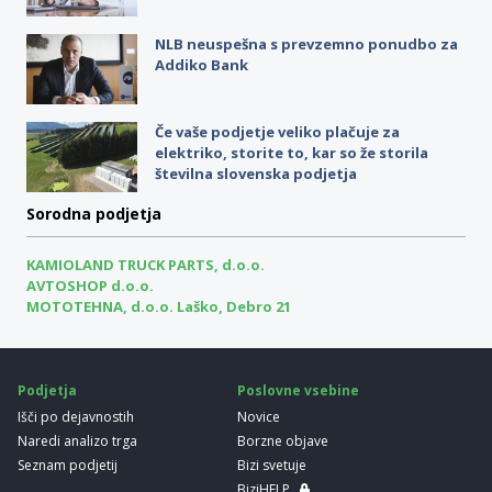
NLB neuspešna s prevzemno ponudbo za
Addiko Bank
Če vaše podjetje veliko plačuje za
elektriko, storite to, kar so že storila
številna slovenska podjetja
Sorodna podjetja
KAMIOLAND TRUCK PARTS, d.o.o.
AVTOSHOP d.o.o.
MOTOTEHNA, d.o.o. Laško, Debro 21
Podjetja
Poslovne vsebine
Išči po dejavnostih
Novice
Naredi analizo trga
Borzne objave
Seznam podjetij
Bizi svetuje
BiziHELP