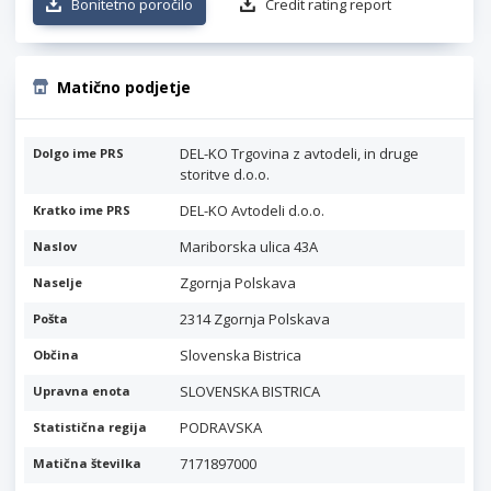
Bonitetno poročilo
Credit rating report
Matično podjetje
DEL-KO Trgovina z avtodeli, in druge
Dolgo ime PRS
storitve d.o.o.
DEL-KO Avtodeli d.o.o.
Kratko ime PRS
Mariborska ulica 43A
Naslov
Zgornja Polskava
Naselje
2314 Zgornja Polskava
Pošta
Slovenska Bistrica
Občina
SLOVENSKA BISTRICA
Upravna enota
PODRAVSKA
Statistična regija
7171897000
Matična številka