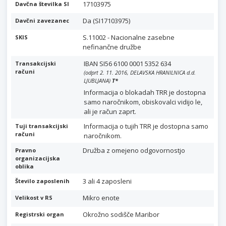
17103975
Davčna številka SI
Da (SI17103975)
Davčni zavezanec
S.11002 - Nacionalne zasebne
SKIS
nefinančne družbe
IBAN SI56 6100 0001 5352 634
Transakcijski
računi
(odprt 2. 11. 2016, DELAVSKA HRANILNICA d.d.
LJUBLJANA)
T
*
Informacija o blokadah TRR je dostopna
samo naročnikom, obiskovalci vidijo le,
ali je račun zaprt.
Informacija o tujih TRR je dostopna samo
Tuji transakcijski
računi
naročnikom.
Družba z omejeno odgovornostjo
Pravno
organizacijska
oblika
3 ali 4 zaposleni
Število zaposlenih
Mikro enote
Velikost v RS
Okrožno sodišče Maribor
Registrski organ