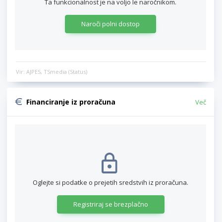
Ta funkcionalnost je na voljo le naročnikom.
Naroči polni dostop
Vir: AJPES, TSmedia (Status)
Financiranje iz proračuna
Več
Oglejte si podatke o prejetih sredstvih iz proračuna.
Registriraj se brezplačno