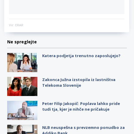
Vir: ERAR
Ne spreglejte
Katera podjetja trenutno zaposlujejo?
Zakonca Južna izstopila iz lastništva
Telekoma Slovenije
Peter Filip Jakopič: Poplava lahko pride
tudi tja, kjer je nihče ne pričakuje
NLB neuspešna s prevzemno ponudbo za
Addiko Bank