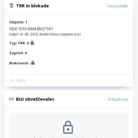
TRR in blokade
Vsi podatki
Odprtih: 1
SI56 1010 0004 8507 561
(odprt 16. 08. 2010, Banka Intesa Sanpaolo d.d.)
Tuji TRR: 0
Zaprtih: 0
Blokiranih:
Vir: AJPES
Bizi obveščevalec
Prikaži vse