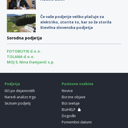
Če vaše podjetje veliko plačuje za
elektriko, storite to, kar so že storila
številna slovenska podjetja
Sorodna podjetja
FOTOBUTIK d.o.o.
TOLANA d.o.o.
MOJ 5, Nina Damjanić s.p.
Podjetja
Poslovne vsebine
Išči po dejavnostih
Novice
Naredi analizo trga
Borzne objave
Seznam podjetij
Bizi svetuje
BiziHELP
Dogodki
Pomembni datumi