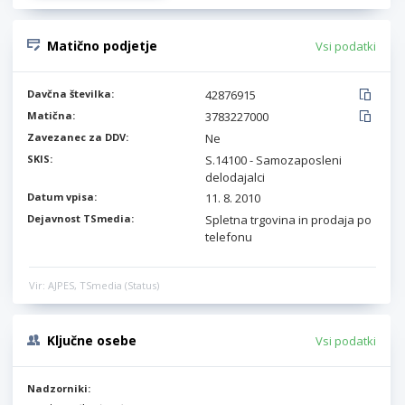
Matično podjetje
Vsi podatki
Davčna številka:
42876915
Matična:
3783227000
Zavezanec za DDV:
Ne
SKIS:
S.14100 - Samozaposleni
delodajalci
Datum vpisa:
11. 8. 2010
Dejavnost TSmedia:
Spletna trgovina in prodaja po
telefonu
Vir: AJPES, TSmedia (Status)
Ključne osebe
Vsi podatki
Nadzorniki: