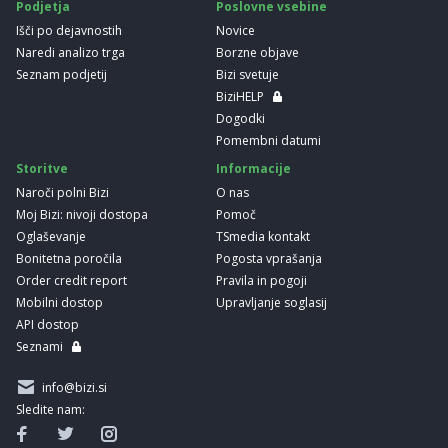
Podjetja
Poslovne vsebine
Išči po dejavnostih
Novice
Naredi analizo trga
Borzne objave
Seznam podjetij
Bizi svetuje
BiziHELP
Dogodki
Pomembni datumi
Storitve
Informacije
Naroči polni Bizi
O nas
Moj Bizi: nivoji dostopa
Pomoč
Oglaševanje
TSmedia kontakt
Bonitetna poročila
Pogosta vprašanja
Order credit report
Pravila in pogoji
Mobilni dostop
Upravljanje soglasij
API dostop
Seznami
info@bizi.si
Sledite nam: