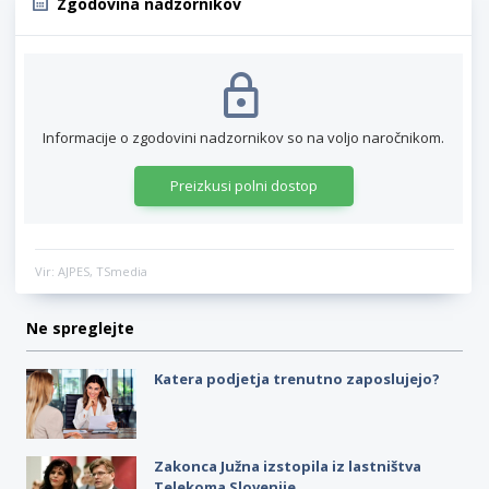
Zgodovina nadzornikov
Informacije o zgodovini nadzornikov so na voljo naročnikom.
Preizkusi polni dostop
Vir: AJPES, TSmedia
Ne spreglejte
Katera podjetja trenutno zaposlujejo?
Zakonca Južna izstopila iz lastništva
Telekoma Slovenije