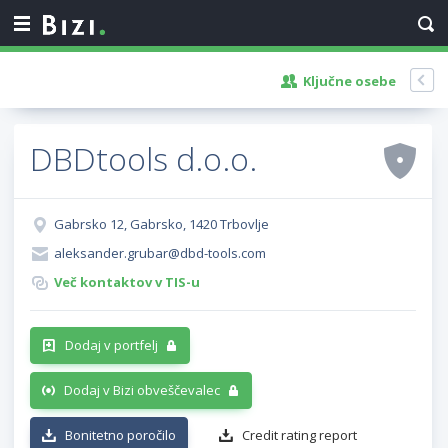
Ključne osebe
DBDtools d.o.o.
Gabrsko 12, Gabrsko, 1420 Trbovlje
aleksander.grubar@dbd-tools.com
Več kontaktov v TIS-u
Dodaj v portfelj
Dodaj v Bizi obveščevalec
Bonitetno poročilo
Credit rating report