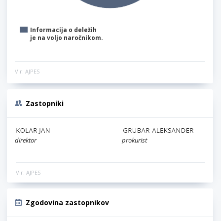
Informacija o deležih
je na voljo naročnikom.
Vir: AJPES
Zastopniki
direktor
prokurist
Vir: AJPES
Zgodovina zastopnikov