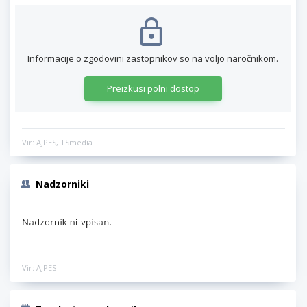
Informacije o zgodovini zastopnikov so na voljo naročnikom.
Preizkusi polni dostop
Vir: AJPES, TSmedia
Nadzorniki
Vir: AJPES