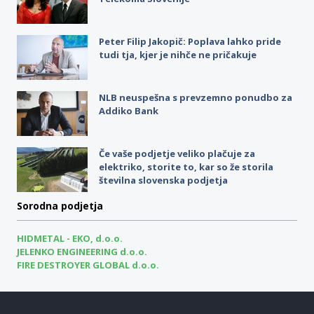
Peter Filip Jakopič: Poplava lahko pride
tudi tja, kjer je nihče ne pričakuje
NLB neuspešna s prevzemno ponudbo za
Addiko Bank
Če vaše podjetje veliko plačuje za
elektriko, storite to, kar so že storila
številna slovenska podjetja
Sorodna podjetja
HIDMETAL - EKO, d.o.o.
JELENKO ENGINEERING d.o.o.
FIRE DESTROYER GLOBAL d.o.o.