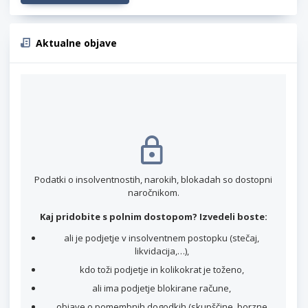
Aktualne objave
Podatki o insolventnostih, narokih, blokadah so dostopni
naročnikom.
Kaj pridobite s polnim dostopom? Izvedeli boste:
ali je podjetje v insolventnem postopku (stečaj,
likvidacija,…),
kdo toži podjetje in kolikokrat je toženo,
ali ima podjetje blokirane račune,
objave o pomembnih dogodkih (skupščine, borzne