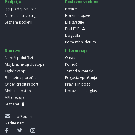
Podjetja
Poslovne vsebine
Išči po dejavnostih
Novice
Naredi analizo trga
Borzne objave
Seznam podjetij
Bizi svetuje
BiziHELP
Dogodki
Pomembni datumi
Storitve
Informacije
Naroči polni Bizi
O nas
Moj Bizi: nivoji dostopa
Pomoč
Oglaševanje
TSmedia kontakt
Bonitetna poročila
Pogosta vprašanja
Order credit report
Pravila in pogoji
Mobilni dostop
Upravljanje soglasij
API dostop
Seznami
info@bizi.si
Sledite nam: