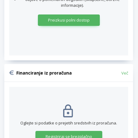
informacije).
Preizkusi polni dostop
Financiranje iz proračuna
Več
Oglejte si podatke o prejetih sredstvih iz proračuna.
Registriraj se brezplačno