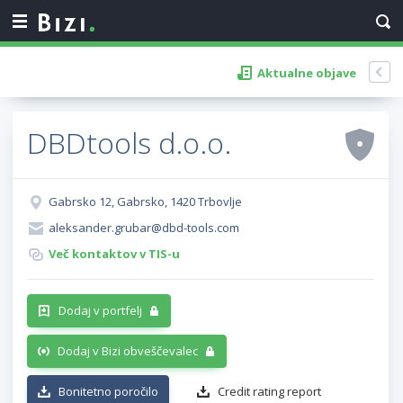
Aktualne objave
DBDtools d.o.o.
Gabrsko 12, Gabrsko, 1420 Trbovlje
aleksander.grubar@dbd-tools.com
Več kontaktov v TIS-u
Dodaj v portfelj
Dodaj v Bizi obveščevalec
Bonitetno poročilo
Credit rating report