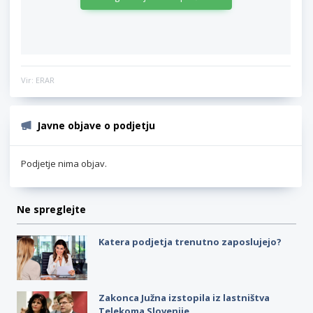
Vir: ERAR
Javne objave o podjetju
Podjetje nima objav.
Ne spreglejte
Katera podjetja trenutno zaposlujejo?
Zakonca Južna izstopila iz lastništva
Telekoma Slovenije