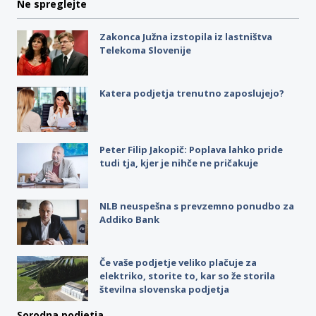
Ne spreglejte
Zakonca Južna izstopila iz lastništva
Telekoma Slovenije
Katera podjetja trenutno zaposlujejo?
Peter Filip Jakopič: Poplava lahko pride
tudi tja, kjer je nihče ne pričakuje
NLB neuspešna s prevzemno ponudbo za
Addiko Bank
Če vaše podjetje veliko plačuje za
elektriko, storite to, kar so že storila
številna slovenska podjetja
Sorodna podjetja