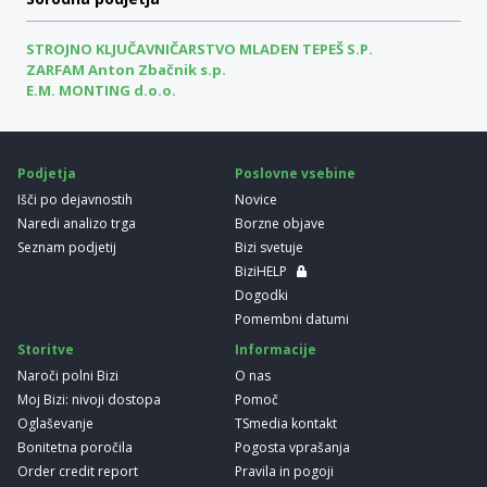
STROJNO KLJUČAVNIČARSTVO MLADEN TEPEŠ S.P.
ZARFAM Anton Zbačnik s.p.
E.M. MONTING d.o.o.
Podjetja
Poslovne vsebine
Išči po dejavnostih
Novice
Naredi analizo trga
Borzne objave
Seznam podjetij
Bizi svetuje
BiziHELP
Dogodki
Pomembni datumi
Storitve
Informacije
Naroči polni Bizi
O nas
Moj Bizi: nivoji dostopa
Pomoč
Oglaševanje
TSmedia kontakt
Bonitetna poročila
Pogosta vprašanja
Order credit report
Pravila in pogoji