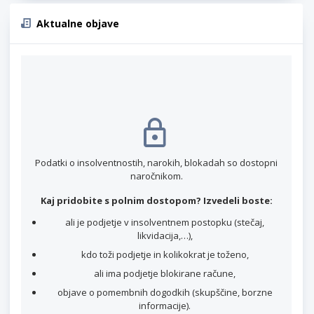
Aktualne objave
Podatki o insolventnostih, narokih, blokadah so dostopni
naročnikom.
Kaj pridobite s polnim dostopom? Izvedeli boste:
ali je podjetje v insolventnem postopku (stečaj,
likvidacija,…),
kdo toži podjetje in kolikokrat je toženo,
ali ima podjetje blokirane račune,
objave o pomembnih dogodkih (skupščine, borzne
informacije).