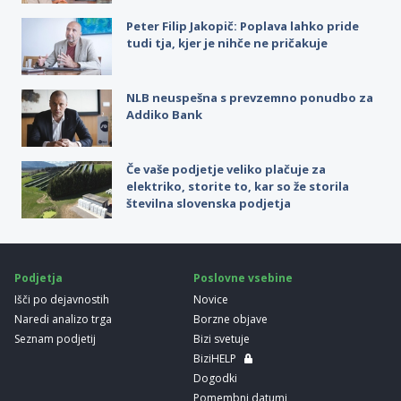
Peter Filip Jakopič: Poplava lahko pride
tudi tja, kjer je nihče ne pričakuje
NLB neuspešna s prevzemno ponudbo za
Addiko Bank
Če vaše podjetje veliko plačuje za
elektriko, storite to, kar so že storila
številna slovenska podjetja
Podjetja
Poslovne vsebine
Išči po dejavnostih
Novice
Naredi analizo trga
Borzne objave
Seznam podjetij
Bizi svetuje
BiziHELP
Dogodki
Pomembni datumi