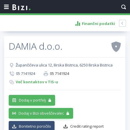
Finančni podatki
DAMIA d.o.o.
Župančičeva ulica 12, Ilirska Bistrica, 6250 Ilirska Bistrica
05 7141924
05 7141924
Več kontaktov v TIS-u
Dodaj v portfelj
Dodaj v Bizi obveščevalec
Bonitetno poročilo
Credit rating report