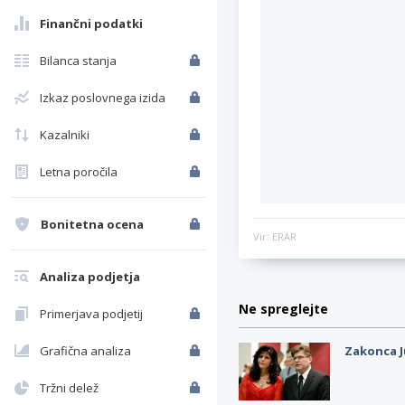
Finančni podatki
Bilanca stanja
Izkaz poslovnega izida
Kazalniki
Letna poročila
Bonitetna ocena
Vir: ERAR
Analiza podjetja
Ne spreglejte
Primerjava podjetij
Grafična analiza
Zakonca J
Tržni delež