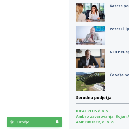
Katera po
Peter Fili
NLB neus
Če vaše po
Sorodna podjetja
IDEAL PLUS d.o.o.
Ambro zavarovanja, Bojan A
Orodja
AMP BROKER, d. o. o.