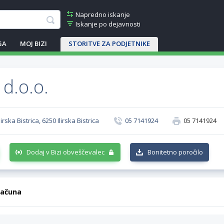
Napredno iskanje
Iskanje po dejavnosti
GA
MOJ BIZI
STORITVE ZA PODJETNIKE
d.o.o.
irska Bistrica, 6250 Ilirska Bistrica
05 7141924
05 7141924
Dodaj v Bizi obveščevalec
Bonitetno poročilo
računa