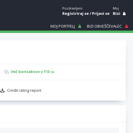
Pozdravljeni.
Moj
Registriraj se
/
Prijavi se
Bizi
MOJ PORTFELJ
BIZI OBVEŠČEVALEC
Več kontaktov v TIS-u
Credit rating report