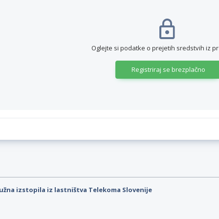
Oglejte si podatke o prejetih sredstvih iz p
Registriraj se brezplačno
užna izstopila iz lastništva Telekoma Slovenije