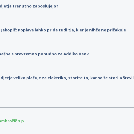
djetja trenutno zaposlujejo?
p Jakopič: Poplava lahko pride tudi tja, kjer je nihče ne pričakuje
pešna s prevzemno ponudbo za Addiko Bank
djetje veliko plačuje za elektriko, storite to, kar so že storila štev
mbrožič s.p.