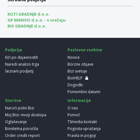
KOTI GRADNJE d.o.o.
GP MARIVO d.o.o. - v stečaju
BIS GRADNJE d.o.o.
Podjetja
Poslovne vsebine
Išči po dejavnostih
Novice
Naredi analizo trga
Borzne objave
Seznam podjetij
Bizi svetuje
BiziHELP
Dogodki
Pomembni datumi
Storitve
Informacije
Naroči polni Bizi
O nas
Moj Bizi: nivoji dostopa
Pomoč
Oglaševanje
TSmedia kontakt
Bonitetna poročila
Pogosta vprašanja
Order credit report
Pravila in pogoji