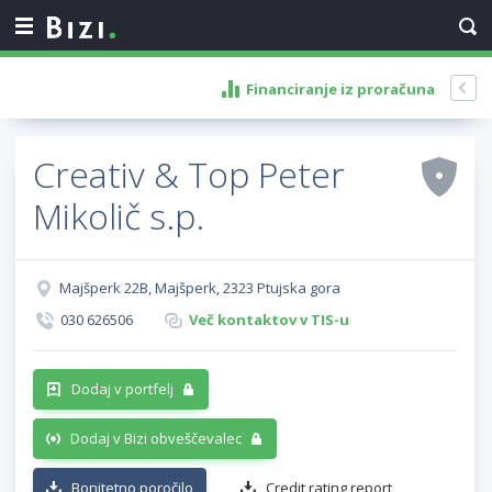
Financiranje iz proračuna
Creativ & Top Peter
Mikolič s.p.
Majšperk 22B, Majšperk, 2323 Ptujska gora
030 626506
Več kontaktov v TIS-u
Dodaj v portfelj
Dodaj v Bizi obveščevalec
Bonitetno poročilo
Credit rating report