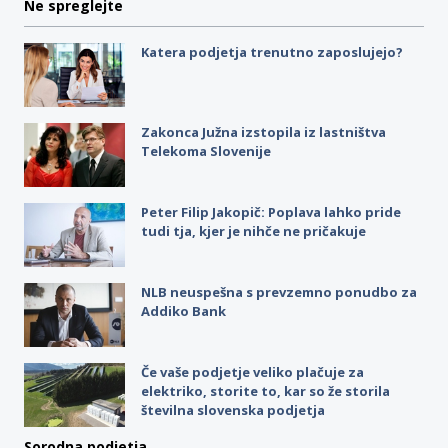
Ne spreglejte
Katera podjetja trenutno zaposlujejo?
Zakonca Južna izstopila iz lastništva
Telekoma Slovenije
Peter Filip Jakopič: Poplava lahko pride
tudi tja, kjer je nihče ne pričakuje
NLB neuspešna s prevzemno ponudbo za
Addiko Bank
Če vaše podjetje veliko plačuje za
elektriko, storite to, kar so že storila
številna slovenska podjetja
Sorodna podjetja