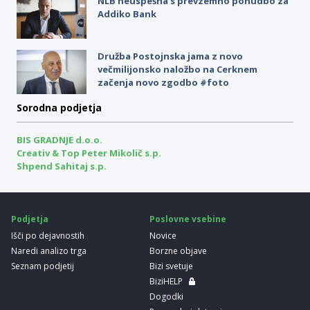
NLB neuspešna s prevzemno ponudbo za
Addiko Bank
Družba Postojnska jama z novo
večmilijonsko naložbo na Cerknem
začenja novo zgodbo #foto
Sorodna podjetja
BIS GRADNJE d.o.o.
Creativ & Top Peter Mikolič s.p.
Shpend Sahitaj s.p.
Podjetja
Poslovne vsebine
Išči po dejavnostih
Novice
Naredi analizo trga
Borzne objave
Seznam podjetij
Bizi svetuje
BiziHELP
Dogodki