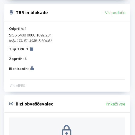
TRR in blokade
Vsi podatki
Odprtih: 1
SI56 6400 0000 1092 231
(odprt 23. 01. 2026, PHV d.d.)
Tuji TRR: 1
Zaprtih: 6
Blokiranih:
Vir: AJPES
Bizi obveščevalec
Prikaži vse