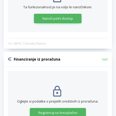
Ta funkcionalnost je na voljo le naročnikom.
Naroči polni dostop
Vir: AJPES, TSmedia (Status)
Financiranje iz proračuna
Več
Oglejte si podatke o prejetih sredstvih iz proračuna.
Registriraj se brezplačno