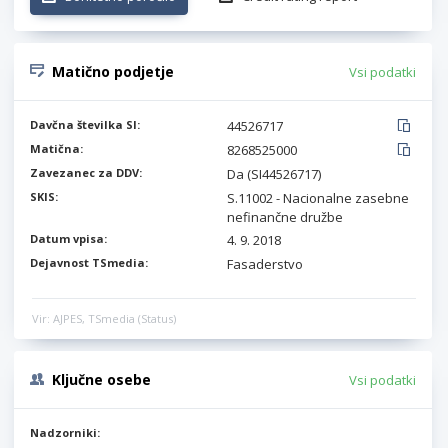
Matično podjetje
Vsi podatki
Davčna številka SI:
44526717
Matična:
8268525000
Zavezanec za DDV:
Da (SI44526717)
SKIS:
S.11002 - Nacionalne zasebne
nefinančne družbe
Datum vpisa:
4. 9. 2018
Dejavnost TSmedia:
Fasaderstvo
Vir: AJPES, TSmedia (Status)
Ključne osebe
Vsi podatki
Nadzorniki: