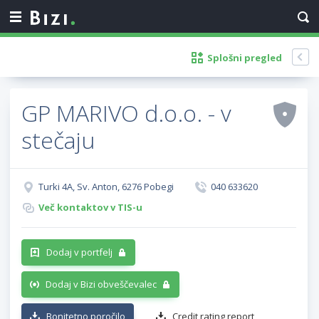
Splošni pregled
GP MARIVO d.o.o. - v
stečaju
Turki 4A, Sv. Anton, 6276 Pobegi
040 633620
Več kontaktov v TIS-u
Dodaj v portfelj
Dodaj v Bizi obveščevalec
Bonitetno poročilo
Credit rating report