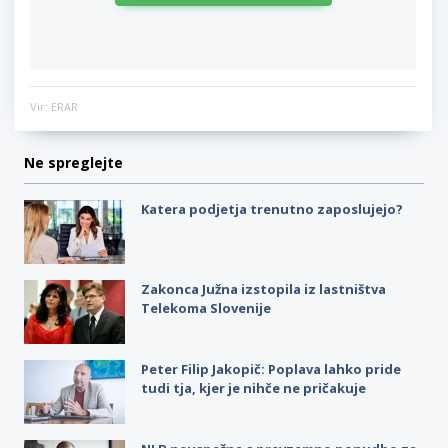
Vir: ERAR
Ne spreglejte
Katera podjetja trenutno zaposlujejo?
Zakonca Južna izstopila iz lastništva
Telekoma Slovenije
Peter Filip Jakopič: Poplava lahko pride
tudi tja, kjer je nihče ne pričakuje