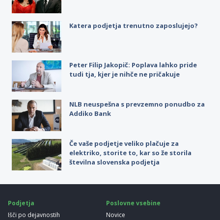
Katera podjetja trenutno zaposlujejo?
Peter Filip Jakopič: Poplava lahko pride
tudi tja, kjer je nihče ne pričakuje
NLB neuspešna s prevzemno ponudbo za
Addiko Bank
Če vaše podjetje veliko plačuje za
elektriko, storite to, kar so že storila
številna slovenska podjetja
Podjetja
Poslovne vsebine
Išči po dejavnostih
Novice