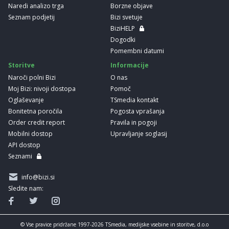
Naredi analizo trga
Borzne objave
Seznam podjetij
Bizi svetuje
BiziHELP
Dogodki
Pomembni datumi
Storitve
Informacije
Naroči polni Bizi
O nas
Moj Bizi: nivoji dostopa
Pomoč
Oglaševanje
TSmedia kontakt
Bonitetna poročila
Pogosta vprašanja
Order credit report
Pravila in pogoji
Mobilni dostop
Upravljanje soglasij
API dostop
Seznami
info@bizi.si
Sledite nam:
© Vse pravice pridržane 1997-2026 TSmedia, medijske vsebine in storitve, d.o.o