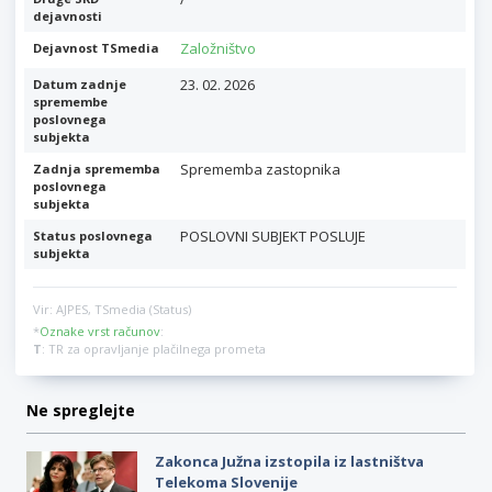
dejavnosti
Založništvo
Dejavnost TSmedia
23. 02. 2026
Datum zadnje
spremembe
poslovnega
subjekta
Sprememba zastopnika
Zadnja sprememba
poslovnega
subjekta
POSLOVNI SUBJEKT POSLUJE
Status poslovnega
subjekta
Vir: AJPES, TSmedia (Status)
*
Oznake vrst računov
:
T
: TR za opravljanje plačilnega prometa
Ne spreglejte
Zakonca Južna izstopila iz lastništva
Telekoma Slovenije