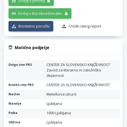
Dodaj v portfelj
Dodaj v Bizi obveščevalec
Bonitetno poročilo
Credit rating report
Matično podjetje
CENTER ZA SLOVENSKO KNJIŽEVNOST
Dolgo ime PRS
Zavod za literarno in založniško
dejavnost
CENTER ZA SLOVENSKO KNJIŽEVNOST
Kratko ime PRS
Metelkova ulica 6
Naslov
Ljubljana
Naselje
1000 Ljubljana
Pošta
Ljubljana
Občina