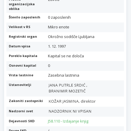
organizacijska
oblika
0 zaposlenih
Število zaposlenih
Mikro enote
Velikost v RS
Okrožno sodišče Ljubljana
Registrski organ
1. 12. 1997
Datum vpisa
Kapital se ne določa
Poreklo kapitala
0
Osnovni kapital
Zasebna lastnina
Vrsta lastnine
,
Ustanovitelji
Zakoniti zastopniki
Nadzorni svet
J58.110 - Izdajanje knjig
Dejavnosti SKD
/
Druge SKD