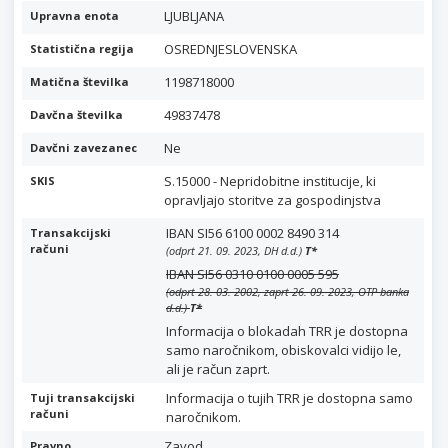
LJUBLJANA
Upravna enota
OSREDNJESLOVENSKA
Statistična regija
1198718000
Matična številka
49837478
Davčna številka
Ne
Davčni zavezanec
S.15000 - Nepridobitne institucije, ki
SKIS
opravljajo storitve za gospodinjstva
IBAN SI56 6100 0002 8490 314
Transakcijski
računi
(odprt 21. 09. 2023, DH d.d.)
T
*
IBAN SI56 0310 0100 0005 595
(odprt 28. 03. 2002, zaprt 26. 09. 2023, OTP banka
d.d.)
T
*
Informacija o blokadah TRR je dostopna
samo naročnikom, obiskovalci vidijo le,
ali je račun zaprt.
Informacija o tujih TRR je dostopna samo
Tuji transakcijski
računi
naročnikom.
Zavod
Pravno