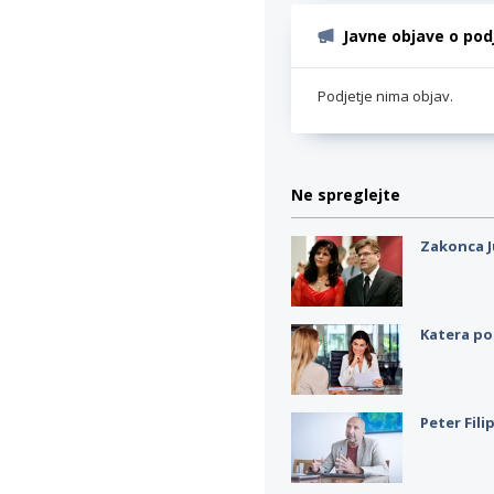
Javne objave o pod
Podjetje nima objav.
Ne spreglejte
Zakonca J
Katera po
Peter Fili