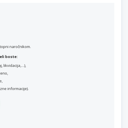
stopni naročnikom.
li boste:
 likvidacija,…),
ženo,
e,
ne informacije).