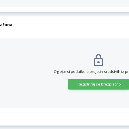
računa
Oglejte si podatke o prejetih sredstvih iz p
Registriraj se brezplačno