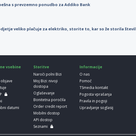
pešna s prevzemno ponudbo za Addiko Bank
djetje veliko plačuje za elektriko, storite to, kar so že storila štev
ne vsebine
Storitve
Informacije
Naroči polni Bizi
O nas
 objave
Moj Bizi: nivoji
Pomoč
dostopa
etuje
TSmedia kontakt
Oglaševanje
LP
Pogosta vprašanja
Bonitetna poročila
ki
Pravila in pogoji
Order credit report
bni datumi
Upravljanje soglasij
Mobilni dostop
API dostop
Seznami