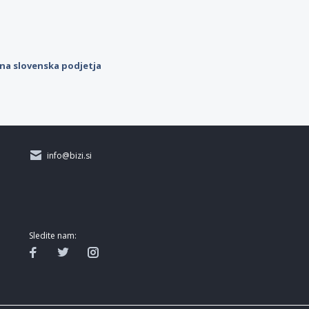
ilna slovenska podjetja
info@bizi.si
Sledite nam: