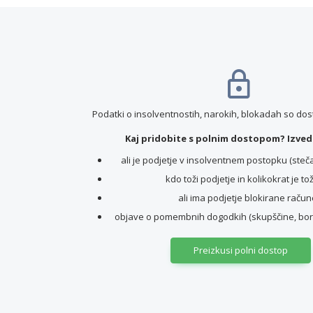
Podatki o insolventnostih, narokih, blokadah so do
Kaj pridobite s polnim dostopom? Izvede
ali je podjetje v insolventnem postopku (stečaj,
kdo toži podjetje in kolikokrat je to
ali ima podjetje blokirane račun
objave o pomembnih dogodkih (skupščine, borz
Preizkusi polni dostop