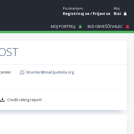
Pozdravljeni.
Moj
Registriraj se
/
Prijavi se
Bizi
MOJ PORTFELJ
BIZI OBVEŠČEVALEC
NOST
tcenter
litcenter@mail.ljudmila.org
Credit rating report