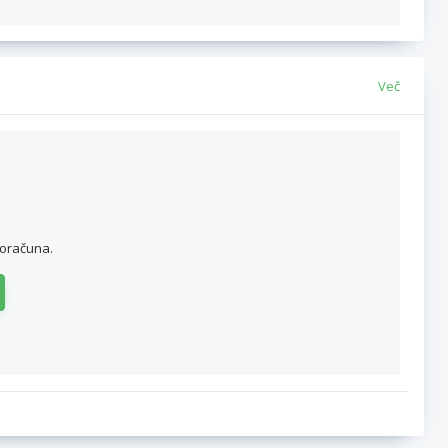
Več
roračuna.