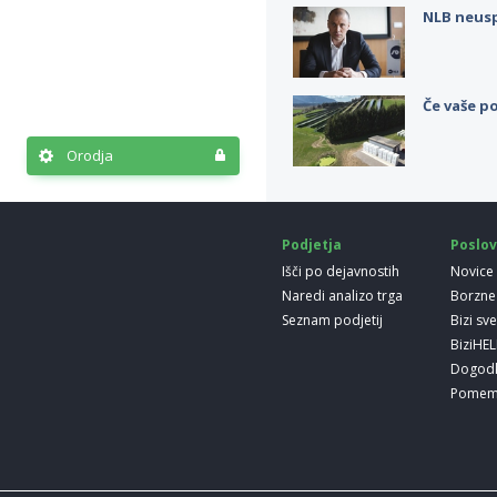
NLB neus
Če vaše po
Orodja
Podjetja
Poslov
Išči po dejavnostih
Novice
Naredi analizo trga
Borzne
Seznam podjetij
Bizi sv
BiziHE
Dogod
Pomem