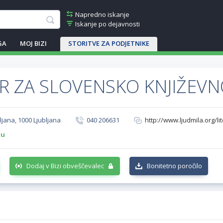
Napredno iskanje
Iskanje po dejavnosti
GA
MOJ BIZI
STORITVE ZA PODJETNIKE
R ZA SLOVENSKO KNJIŽEV
ljana, 1000 Ljubljana
040 206631
http://www.ljudmila.org/li
-u
Dodaj v Bizi obveščevalec
Bonitetno poročilo