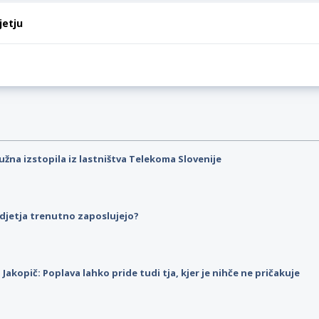
jetju
užna izstopila iz lastništva Telekoma Slovenije
djetja trenutno zaposlujejo?
p Jakopič: Poplava lahko pride tudi tja, kjer je nihče ne pričakuje