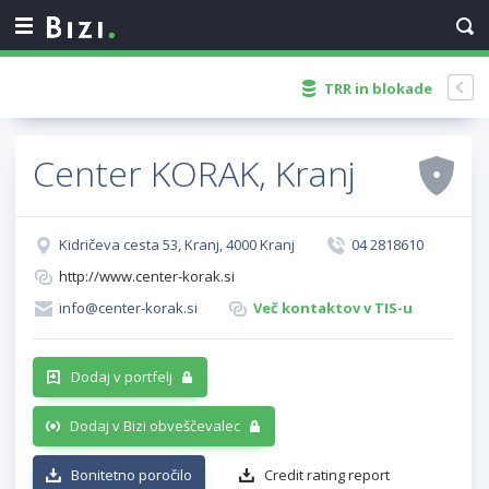
TRR in blokade
Center KORAK, Kranj
Kidričeva cesta 53, Kranj, 4000 Kranj
04 2818610
http://www.center-korak.si
info@center-korak.si
Več kontaktov v TIS-u
Dodaj v portfelj
Dodaj v Bizi obveščevalec
Bonitetno poročilo
Credit rating report