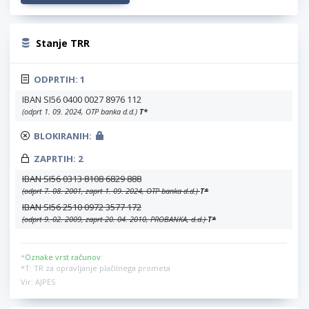
Stanje TRR
ODPRTIH:
1
IBAN SI56 0400 0027 8976 112
(odprt 1. 09. 2024, OTP banka d.d.)
T
*
BLOKIRANIH:
ZAPRTIH:
2
IBAN SI56 0313 8108 6829 888
(odprt 7. 08. 2001, zaprt 1. 09. 2024, OTP banka d.d.)
T
*
IBAN SI56 2510 0972 3577 172
(odprt 9. 02. 2009, zaprt 20. 04. 2010, PROBANKA, d.d.)
T
*
*
Oznake vrst računov
:
*T: TR za opravljanje plačilnega prometa
Vir: AJPES