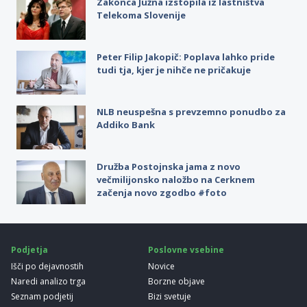
Zakonca Južna izstopila iz lastništva
Telekoma Slovenije
Peter Filip Jakopič: Poplava lahko pride
tudi tja, kjer je nihče ne pričakuje
NLB neuspešna s prevzemno ponudbo za
Addiko Bank
Družba Postojnska jama z novo
večmilijonsko naložbo na Cerknem
začenja novo zgodbo #foto
Podjetja
Poslovne vsebine
Išči po dejavnostih
Novice
Naredi analizo trga
Borzne objave
Seznam podjetij
Bizi svetuje