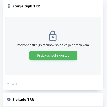
Stanje tujih TRR
Podrobnosti tujih računov so na voljo naročnikom.
Preizkusi polni dostop
Vir: AJPES
Blokade TRR