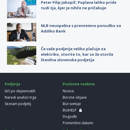
Peter Filip Jakopič: Poplava lahko pride
tudi tja, kjer je nihče ne pričakuje
NLB neuspešna s prevzemno ponudbo za
Addiko Bank
Če vaše podjetje veliko plačuje za
elektriko, storite to, kar so že storila
številna slovenska podjetja
Podjetja
Poslovne vsebine
Išči po dejavnostih
Novice
Naredi analizo trga
Borzne objave
Seznam podjetij
Bizi svetuje
BiziHELP
Dogodki
Pomembni datumi