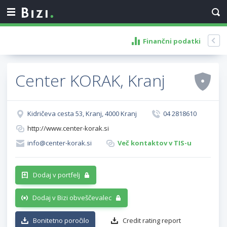
Finančni podatki
Center KORAK, Kranj
Kidričeva cesta 53, Kranj, 4000 Kranj
04 2818610
http://www.center-korak.si
info@center-korak.si
Več kontaktov v TIS-u
Dodaj v portfelj
Dodaj v Bizi obveščevalec
Bonitetno poročilo
Credit rating report