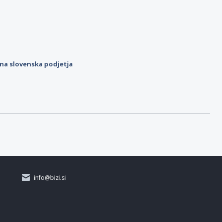
ilna slovenska podjetja
info@bizi.si