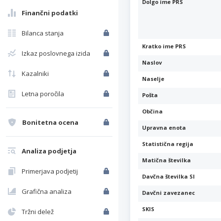
Dolgo ime PRS
Finančni podatki
Bilanca stanja
Kratko ime PRS
Izkaz poslovnega izida
Naslov
Kazalniki
Naselje
Letna poročila
Pošta
Občina
Bonitetna ocena
Upravna enota
Statistična regija
Analiza podjetja
Matična številka
Primerjava podjetij
Davčna številka SI
Grafična analiza
Davčni zavezanec
SKIS
Tržni delež