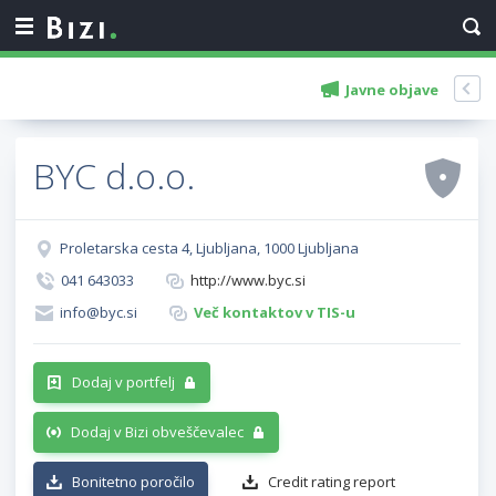
Javne objave
BYC d.o.o.
Proletarska cesta 4, Ljubljana, 1000 Ljubljana
041 643033
http://www.byc.si
info@byc.si
Več kontaktov v TIS-u
Dodaj v portfelj
Dodaj v Bizi obveščevalec
Bonitetno poročilo
Credit rating report