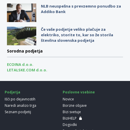
NLB neuspešna s prevzemno ponudbo za
Addiko Bank
Če vaše podjetje veliko plačuje za
elektriko, storite to, kar so že storila
številna slovenska podjetja
Sorodna podjetja
ECOINA d.o.o.
LETALSKE.COM d.o.o.
Podjetja
Poslovne vsebine
Išči po dejavnostih
Novice
Naredi analizo trga
Borzne objave
Seznam podjetij
Bizi svetuje
BiziHELP
Dogodki