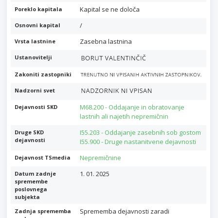
Kapital se ne določa
Poreklo kapitala
/
Osnovni kapital
Zasebna lastnina
Vrsta lastnine
Ustanovitelji
Zakoniti zastopniki
Nadzorni svet
M68.200 - Oddajanje in obratovanje
Dejavnosti SKD
lastnih ali najetih nepremičnin
I55.203 - Oddajanje zasebnih sob gostom
Druge SKD
dejavnosti
I55.900 - Druge nastanitvene dejavnosti
Nepremičnine
Dejavnost TSmedia
1. 01. 2025
Datum zadnje
spremembe
poslovnega
subjekta
Sprememba dejavnosti zaradi
Zadnja sprememba