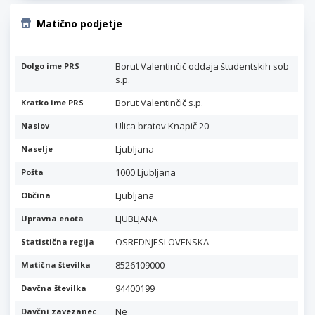
Matično podjetje
Borut Valentinčič oddaja študentskih sob
Dolgo ime PRS
s.p.
Borut Valentinčič s.p.
Kratko ime PRS
Ulica bratov Knapič 20
Naslov
Ljubljana
Naselje
1000 Ljubljana
Pošta
Ljubljana
Občina
LJUBLJANA
Upravna enota
OSREDNJESLOVENSKA
Statistična regija
8526109000
Matična številka
94400199
Davčna številka
Ne
Davčni zavezanec