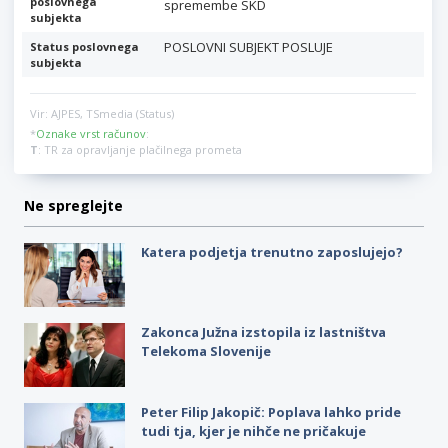
poslovnega
spremembe SKD
subjekta
POSLOVNI SUBJEKT POSLUJE
Status poslovnega
subjekta
Vir: AJPES, TSmedia (Status)
*
Oznake vrst računov
:
T
: TR za opravljanje plačilnega prometa
Ne spreglejte
Katera podjetja trenutno zaposlujejo?
Zakonca Južna izstopila iz lastništva
Telekoma Slovenije
Peter Filip Jakopič: Poplava lahko pride
tudi tja, kjer je nihče ne pričakuje