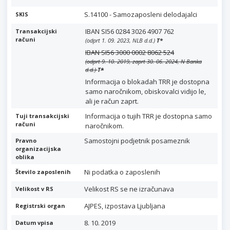
S.14100 - Samozaposleni delodajalci
SKIS
IBAN SI56 0284 3026 4907 762
Transakcijski
računi
(odprt 1. 09. 2023, NLB d.d.)
T
*
IBAN SI56 3000 0002 8062 524
(odprt 9. 10. 2019, zaprt 30. 06. 2024, N Banka
d.d.)
T
*
Informacija o blokadah TRR je dostopna
samo naročnikom, obiskovalci vidijo le,
ali je račun zaprt.
Informacija o tujih TRR je dostopna samo
Tuji transakcijski
računi
naročnikom.
Samostojni podjetnik posameznik
Pravno
organizacijska
oblika
Ni podatka o zaposlenih
Število zaposlenih
Velikost RS se ne izračunava
Velikost v RS
AJPES, izpostava Ljubljana
Registrski organ
8. 10. 2019
Datum vpisa