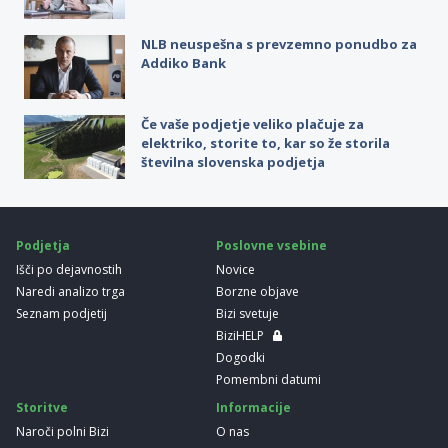
NLB neuspešna s prevzemno ponudbo za
Addiko Bank
Če vaše podjetje veliko plačuje za
elektriko, storite to, kar so že storila
številna slovenska podjetja
Podjetja
Poslovne vsebine
Išči po dejavnostih
Novice
Naredi analizo trga
Borzne objave
Seznam podjetij
Bizi svetuje
BiziHELP
Dogodki
Pomembni datumi
Storitve
Informacije
Naroči polni Bizi
O nas