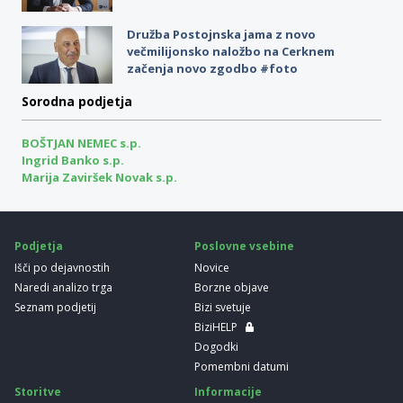
Družba Postojnska jama z novo
večmilijonsko naložbo na Cerknem
začenja novo zgodbo #foto
Sorodna podjetja
BOŠTJAN NEMEC s.p.
Ingrid Banko s.p.
Marija Zaviršek Novak s.p.
Podjetja
Poslovne vsebine
Išči po dejavnostih
Novice
Naredi analizo trga
Borzne objave
Seznam podjetij
Bizi svetuje
BiziHELP
Dogodki
Pomembni datumi
Storitve
Informacije