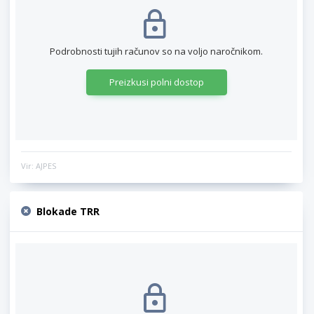
Podrobnosti tujih računov so na voljo naročnikom.
Preizkusi polni dostop
Vir: AJPES
Blokade TRR