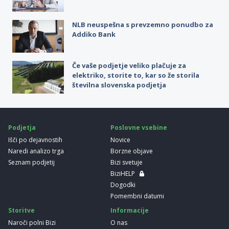
NLB neuspešna s prevzemno ponudbo za
Addiko Bank
Če vaše podjetje veliko plačuje za
elektriko, storite to, kar so že storila
številna slovenska podjetja
Podjetja
Poslovne vsebine
Išči po dejavnostih
Novice
Naredi analizo trga
Borzne objave
Seznam podjetij
Bizi svetuje
BiziHELP
Dogodki
Pomembni datumi
Storitve
Informacije
Naroči polni Bizi
O nas