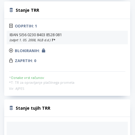
Stanje TRR
ODPRTIH:
1
IBAN SI56 0230 8403 8528 081
(odprt 1. 05. 2008, NLB d.d.)
T
*
BLOKIRANIH:
ZAPRTIH:
0
*
Oznake vrst računov
:
*T: TR za opravljanje plačilnega prometa
Vir: AJPES
Stanje tujih TRR