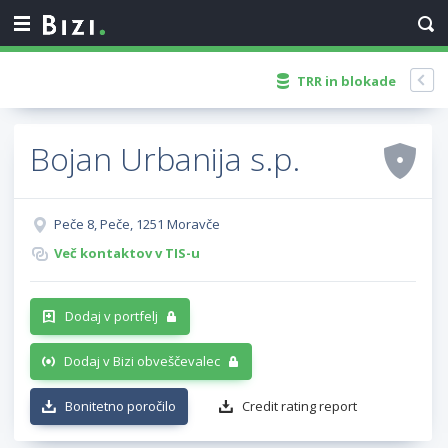
TRR in blokade
Bojan Urbanija s.p.
Peče 8, Peče, 1251 Moravče
Več kontaktov v TIS-u
Dodaj v portfelj
Dodaj v Bizi obveščevalec
Bonitetno poročilo
Credit rating report