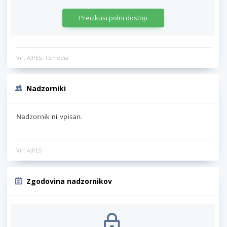
Preizkusi polni dostop
Vir: AJPES, TSmedia
Nadzorniki
Vir: AJPES
Zgodovina nadzornikov