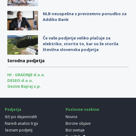
NLB neuspešna s prevzemno ponudbo za
Addiko Bank
Če vaše podjetje veliko plačuje za
elektriko, storite to, kar so že storila
številna slovenska podjetja
Sorodna podjetja
HI - GRADNJE d.o.o.
DESEO d.o.o.
Gezim Bajraj s.p.
Podjetja
Poslovne vsebine
Išči po dejavnostih
Novice
Naredi analizo trga
Borzne objave
Seznam podjetij
Bizi svetuje