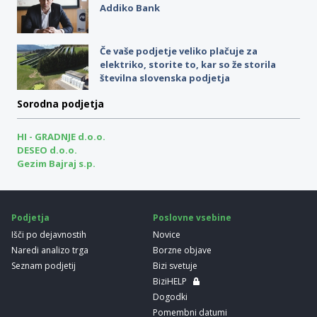
Addiko Bank
Če vaše podjetje veliko plačuje za
elektriko, storite to, kar so že storila
številna slovenska podjetja
Sorodna podjetja
HI - GRADNJE d.o.o.
DESEO d.o.o.
Gezim Bajraj s.p.
Podjetja
Poslovne vsebine
Išči po dejavnostih
Novice
Naredi analizo trga
Borzne objave
Seznam podjetij
Bizi svetuje
BiziHELP
Dogodki
Pomembni datumi