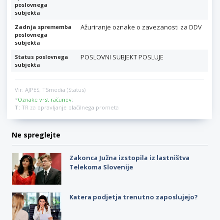
poslovnega
subjekta
Ažuriranje oznake o zavezanosti za DDV
Zadnja sprememba
poslovnega
subjekta
POSLOVNI SUBJEKT POSLUJE
Status poslovnega
subjekta
Vir: AJPES, TSmedia (Status)
*
Oznake vrst računov
:
T
: TR za opravljanje plačilnega prometa
Ne spreglejte
Zakonca Južna izstopila iz lastništva
Telekoma Slovenije
Katera podjetja trenutno zaposlujejo?