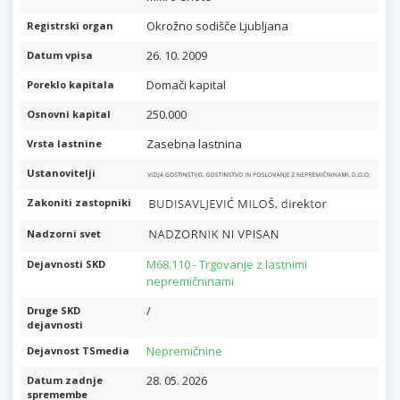
Okrožno sodišče Ljubljana
Registrski organ
26. 10. 2009
Datum vpisa
Domači kapital
Poreklo kapitala
250.000
Osnovni kapital
Zasebna lastnina
Vrsta lastnine
Ustanovitelji
Zakoniti zastopniki
Nadzorni svet
M68.110 - Trgovanje z lastnimi
Dejavnosti SKD
nepremičninami
/
Druge SKD
dejavnosti
Nepremičnine
Dejavnost TSmedia
28. 05. 2026
Datum zadnje
spremembe