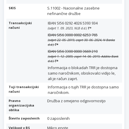
S.11002 - Nacionalne zasebne
SKIS
nefinančne družbe
IBAN SI56 0292 4026 5393 934
Transakcijski
računi
(odprt 1. 09. 2023, NLB d.d.)
T
*
IBAN SI56 3000 0002 6253 765
(odprt 22. 05. 2019, zaprt 30. 06. 2024, N Banka
d.d.)
T
*
IBAN SI56 3300 0000 3669 210
(odprt 1. 12. 2009, zaprt 14. 06. 2019, Addiko Bank
d.d.)
T
*
Informacija o blokadah TRR je dostopna
samo naročnikom, obiskovalci vidijo le,
ali je račun zaprt.
Informacija o tujih TRR je dostopna samo
Tuji transakcijski
računi
naročnikom.
Družba z omejeno odgovornostjo
Pravno
organizacijska
oblika
0 zaposlenih
Število zaposlenih
Mikro enote
Velikost v RS