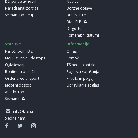
Išči po dejavnostih
Novice
Naredi analizo trga
Borzne objave
Seznam podjetij
Bizi svetuje
BiziHELP
Dogodki
Pomembni datumi
Storitve
Informacije
Naroči polni Bizi
O nas
Moj Bizi: nivoji dostopa
Pomoč
Oglaševanje
TSmedia kontakt
Bonitetna poročila
Pogosta vprašanja
Order credit report
Pravila in pogoji
Mobilni dostop
Upravljanje soglasij
API dostop
Seznami
info@bizi.si
Sledite nam: