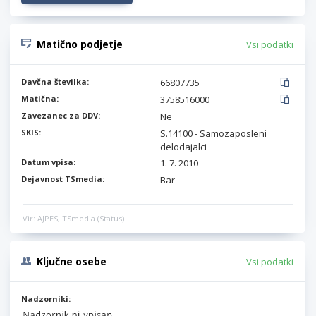
Matično podjetje
Vsi podatki
Davčna številka:
66807735
Matična:
3758516000
Zavezanec za DDV:
Ne
SKIS:
S.14100 - Samozaposleni
delodajalci
Datum vpisa:
1. 7. 2010
Dejavnost TSmedia:
Bar
Vir: AJPES, TSmedia (Status)
Ključne osebe
Vsi podatki
Nadzorniki: