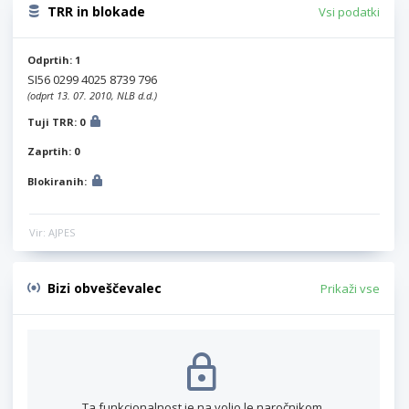
TRR in blokade
Vsi podatki
Odprtih: 1
SI56 0299 4025 8739 796
(odprt 13. 07. 2010, NLB d.d.)
Tuji TRR: 0
Zaprtih: 0
Blokiranih:
Vir: AJPES
Bizi obveščevalec
Prikaži vse
Ta funkcionalnost je na voljo le naročnikom.