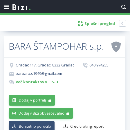
Splošni pregled
BARA ŠTAMPOHAR s.p.
Gradac 117, Gradac, 8332 Gradac
040 974255
barbara.s1949@gmail.com
Več kontaktov v TIS-u
Dodaj v portfelj
Dodaj v Bizi obveščevalec
Bonitetno poročilo
Credit rating report