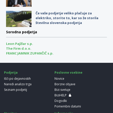
Če vaše podjetje veliko plačuje za
elektriko, storite to, kar so že storila
številna slovenska podjetja
Sorodna podjetja
Leon Pajžlar s.p.
The Firm d.o.o.
FRANC JAMNIK ZUPANČIČ s.p.
Podjetja
Poslovne vsebine
Išči po dejavnostih
Novice
Naredi analizo trga
Borzne objave
Seznam podjetij
Bizi svetuje
BiziHELP
Dogodki
Pomembni datumi