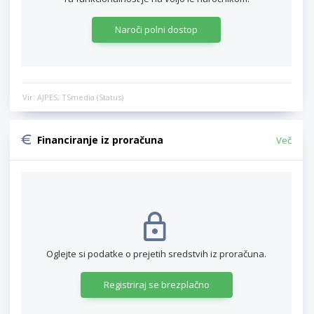
Naroči polni dostop
Vir: AJPES, TSmedia (Status)
Financiranje iz proračuna
Več
Oglejte si podatke o prejetih sredstvih iz proračuna.
Registriraj se brezplačno