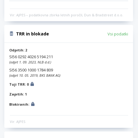
Vir: AJPES – podatkovna zbirka letnih poročil, Dun & Bradstreet d.o.o.
TRR in blokade
Vsi podatki
Odprtih: 2
SI56 0292 4026 5194 211
(odprt 1. 09. 2023, NLB d.d.)
SI56 3500 1000 1784 809
(odprt 10. 05. 2019, BKS BANK AG)
Tuji TRR: 0
Zaprtih: 1
Blokiranih:
Vir: AJPES