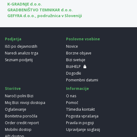
K-GRADNJE d.o.o.
GRADBENIŠTVO TEMNIKAR d.o.o.
GEFYRA d.o.o., podružnica v Sloveniji
Podjetja
Poslovne vsebine
Išči po dejavnostih
Novice
Naredi analizo trga
Borzne objave
Seznam podjetij
Bizi svetuje
BiziHELP
Dogodki
Pomembni datumi
Storitve
Informacije
Naroči polni Bizi
O nas
Moj Bizi: nivoji dostopa
Pomoč
Oglaševanje
TSmedia kontakt
Bonitetna poročila
Pogosta vprašanja
Order credit report
Pravila in pogoji
Mobilni dostop
Upravljanje soglasij
API dostop