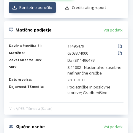
Bonitetno poročilo
Credit rating report
Matično podjetje
Vsi podatki
Davčna številka SI:
11496479
Matična:
6303374000
Zavezanec za DDV:
Da (SI11496479)
SKIS:
S.11002 - Nacionalne zasebne
nefinančne družbe
Datum vpisa:
28. 1. 2013
Dejavnost TSmedia:
Podjetniške in poslovne
storitve; Gradbeništvo
Vir: AJPES, TSmedia (Status)
Ključne osebe
Vsi podatki