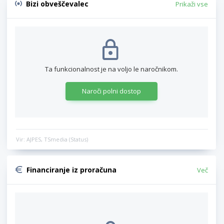
Bizi obveščevalec
Prikaži vse
Ta funkcionalnost je na voljo le naročnikom.
Naroči polni dostop
Vir: AJPES, TSmedia (Status)
Financiranje iz proračuna
Več