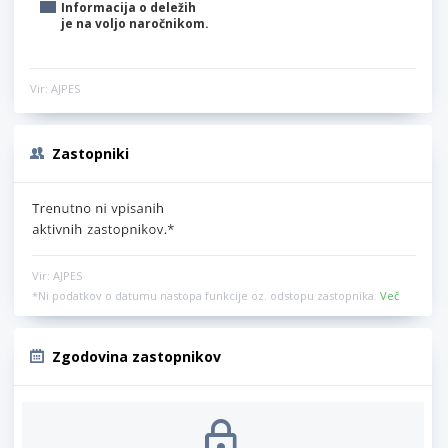
Informacija o deležih
je na voljo naročnikom.
Vir: AJPES
Zastopniki
Vir: AJPES
*Ni podatkov o datumu nastopa funkcije oz. odstopu zastopnika.
Več
Zgodovina zastopnikov