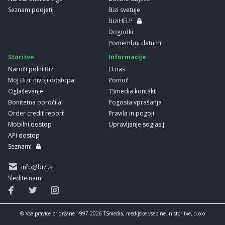
Seznam podjetij
Bizi svetuje
BiziHELP
Dogodki
Pomembni datumi
Storitve
Informacije
Naroči polni Bizi
O nas
Moj Bizi: nivoji dostopa
Pomoč
Oglaševanje
TSmedia kontakt
Bonitetna poročila
Pogosta vprašanja
Order credit report
Pravila in pogoji
Mobilni dostop
Upravljanje soglasij
API dostop
Seznami
info@bizi.si
Sledite nam:
© Vse pravice pridržane 1997-2026 TSmedia, medijske vsebine in storitve, d.o.o