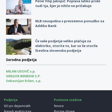
Peter Filip Jakopič: Poplava lahko pride
tudi tja, kjer je nihče ne pričakuje
NLB neuspešna s prevzemno ponudbo za
Addiko Bank
Če vaše podjetje veliko plačuje za
elektriko, storite to, kar so že storila
številna slovenska podjetja
Sorodna podjetja
MILAN UDOVČ s.p.
GREGOR BENEDIK S.P.
Sebastijan Eržen, s.p.
Podjetja
Poslovne vsebine
Išči po dejavnostih
Novice
Naredi analizo trga
Borzne objave