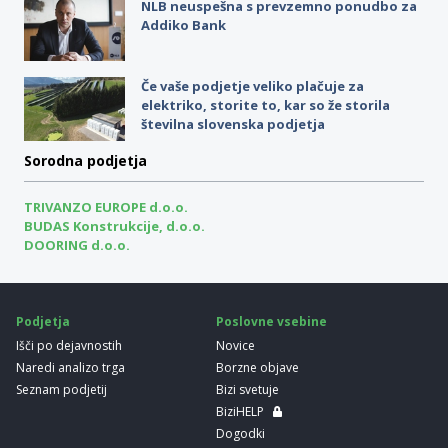
NLB neuspešna s prevzemno ponudbo za
Addiko Bank
Če vaše podjetje veliko plačuje za
elektriko, storite to, kar so že storila
številna slovenska podjetja
Sorodna podjetja
TRIVANZO EUROPE d.o.o.
BUDAS Konstrukcije, d.o.o.
DOORING d.o.o.
Podjetja
Poslovne vsebine
Išči po dejavnostih
Novice
Naredi analizo trga
Borzne objave
Seznam podjetij
Bizi svetuje
BiziHELP
Dogodki