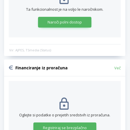
Ta funkcionalnost je na voljo le naročnikom.
Naroči polni dostop
Vir: AJPES, TSmedia (Status)
Financiranje iz proračuna
Več
Oglejte si podatke o prejetih sredstvih iz proračuna.
Registriraj se brezplačno