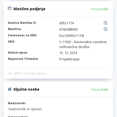
Matično podjetje
Vsi podatki
Davčna številka SI:
69521174
Matična:
6742688000
Zavezanec za DDV:
Da (SI69521174)
SKIS:
S.11002 - Nacionalne zasebne
nefinančne družbe
Datum vpisa:
15. 12. 2014
Dejavnost TSmedia:
Projektiranje
Vir: AJPES, TSmedia (Status)
Ključne osebe
Vsi podatki
Nadzorniki:
Ustanovitelji: