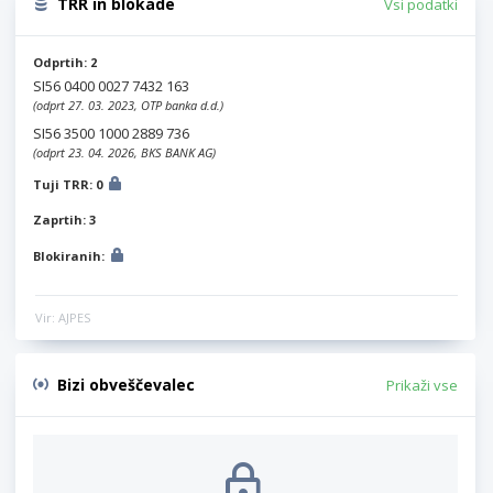
TRR in blokade
Vsi podatki
Odprtih: 2
SI56 0400 0027 7432 163
(odprt 27. 03. 2023, OTP banka d.d.)
SI56 3500 1000 2889 736
(odprt 23. 04. 2026, BKS BANK AG)
Tuji TRR: 0
Zaprtih: 3
Blokiranih:
Vir: AJPES
Bizi obveščevalec
Prikaži vse