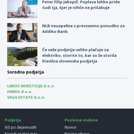
Peter Filip Jakopič: Poplava lahko pride
tudi tja, kjer je nihče ne pričakuje
NLB neuspešna s prevzemno ponudbo za
Addiko Bank
Če vaše podjetje veliko plačuje za
elektriko, storite to, kar so že storila
številna slovenska podjetja
Sorodna podjetja
LIMOS INVESTICIJE d.o.o.
HIBRIS d.o.o.
VEGA ESTATE d.o.o.
Podjetja
Poslovne vsebine
Išči po dejavnostih
Novice
Naredi analizo trga
Borzne objave