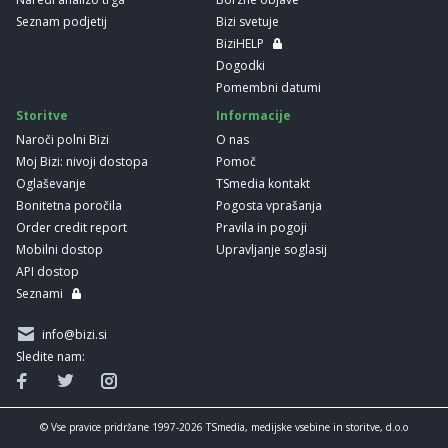
Seznam podjetij
Bizi svetuje
BiziHELP
Dogodki
Pomembni datumi
Storitve
Informacije
Naroči polni Bizi
O nas
Moj Bizi: nivoji dostopa
Pomoč
Oglaševanje
TSmedia kontakt
Bonitetna poročila
Pogosta vprašanja
Order credit report
Pravila in pogoji
Mobilni dostop
Upravljanje soglasij
API dostop
Seznami
info@bizi.si
Sledite nam:
© Vse pravice pridržane 1997-2026 TSmedia, medijske vsebine in storitve, d.o.o