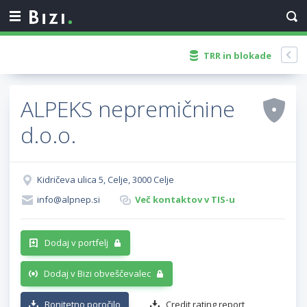
TRR in blokade
ALPEKS nepremičnine
d.o.o.
Kidričeva ulica 5, Celje, 3000 Celje
info@alpnep.si
Več kontaktov v TIS-u
Dodaj v portfelj
Dodaj v Bizi obveščevalec
Bonitetno poročilo
Credit rating report