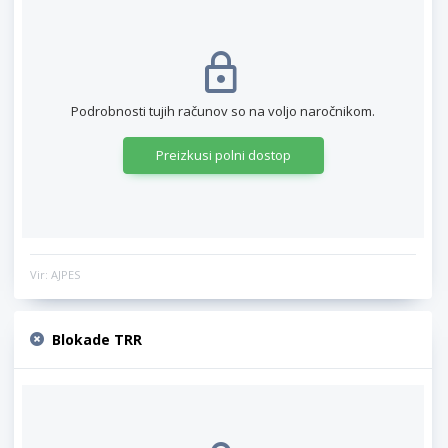
Podrobnosti tujih računov so na voljo naročnikom.
Preizkusi polni dostop
Vir: AJPES
Blokade TRR