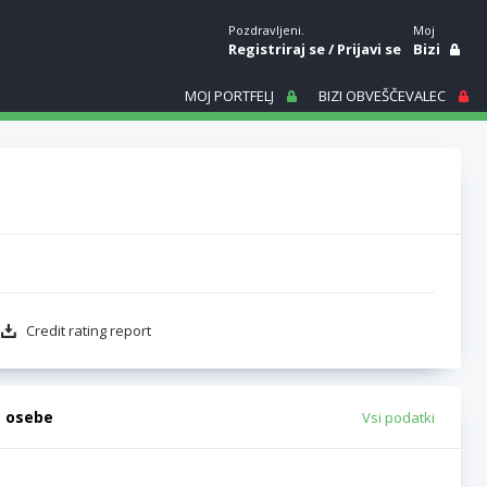
Pozdravljeni.
Moj
Registriraj se
/
Prijavi se
Bizi
MOJ PORTFELJ
BIZI OBVEŠČEVALEC
Credit rating report
e osebe
Vsi podatki