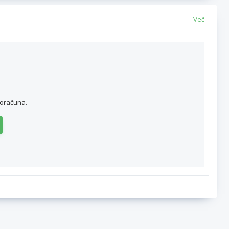
Več
roračuna.