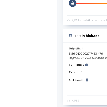
Vir: AJPES – podatkovna zbirka l
TRR in blokade
Odprtih: 1
SI56 0400 0027 7483 476
(odprt 20. 04. 2023, OTP banka d.
Tuji TRR: 0
Zaprtih: 1
Blokiranih:
Vir: AJPES