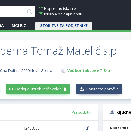
Napredno iskanje
Iskanje po dejavnosti
GA
MOJ BIZI
STORITVE ZA PODJETNIKE
erna Tomaž Matelič s.p.
ožna Dolina, 5000 Nova Gorica
Več kontaktov v TIS-u
Dodaj v Bizi obveščevalec
Bonitetno poročilo
Ključn
Vsi podatki
12458333
Nadzorniki: