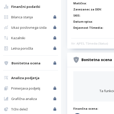
Matična:
Finančni podatki
Zavezanec za DDV:
SKIS:
Bilanca stanja
Datum vpisa:
Izkaz poslovnega izida
Dejavnost TSmedia:
Kazalniki
Vir: AJPES, TSmedia (Status)
Letna poročila
Bonitetna ocena
Bonitetna ocena
Analiza podjetja
Primerjava podjetij
Ta funkci
Grafična analiza
Finančna ocena:
Tržni delež