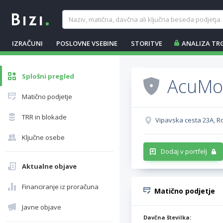
IZRAČUNI
POSLOVNE VSEBINE
STORITVE
ANALIZA TR
Splošni pregled
AcuMod
Matično podjetje
TRR in blokade
Vipavska cesta 23A, R
Ključne osebe
Dodaj v portfelj
Aktualne objave
Financiranje iz proračuna
Matično podjetje
Javne objave
Davčna številka: