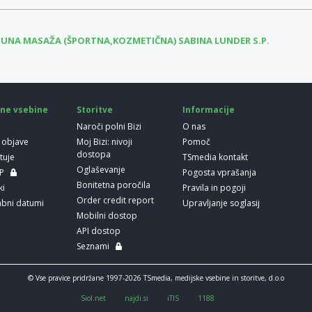
TUNA MASAŽA (ŠPORTNA,KOZMETIČNA) SABINA LUNDER S.P.
ne vsebine
Storitve
Informacije
Naroči polni Bizi
O nas
 objave
Moj Bizi: nivoji
Pomoč
dostopa
etuje
TSmedia kontakt
Oglaševanje
LP
Pogosta vprašanja
Bonitetna poročila
ki
Pravila in pogoji
Order credit report
bni datumi
Upravljanje soglasij
Mobilni dostop
API dostop
Seznami
© Vse pravice pridržane 1997-2026 TSmedia, medijske vsebine in storitve, d.o.o
Siol.net
najdi.si
iTIS
1188