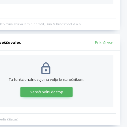
datkovna zbirka letnih poročil, Dun & Bradstreet d.o.o.
bveščevalec
Prikaži vse
Ta funkcionalnost je na voljo le naročnikom.
Naroči polni dostop
edia (Status)