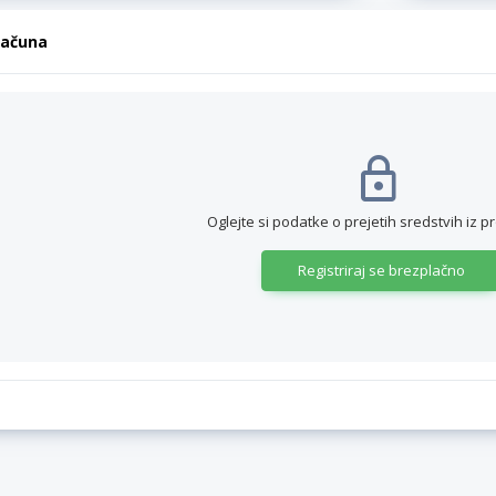
računa
Oglejte si podatke o prejetih sredstvih iz p
Registriraj se brezplačno