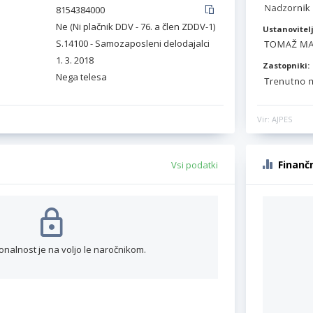
8154384000
Ne (Ni plačnik DDV - 76. a člen ZDDV-1)
Ustanovitelj
S.14100 - Samozaposleni delodajalci
1. 3. 2018
Zastopniki:
Nega telesa
Vir: AJPES
Finanč
Vsi podatki
onalnost je na voljo le naročnikom.