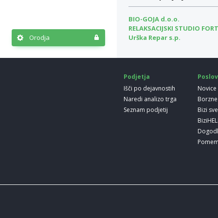
BIO-GOJA d.o.o.
RELAKSACIJSKI STUDIO FOR
Urška Repar s.p.
Orodja
Podjetja
Poslov
Išči po dejavnostih
Novice
Naredi analizo trga
Borzne
Seznam podjetij
Bizi sv
BiziHE
Dogod
Pomem