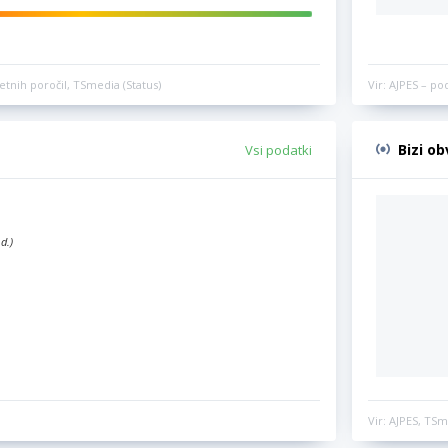
etnih poročil, TSmedia (Status)
Vir: AJPES – po
Bizi o
Vsi podatki
d.)
Vir: AJPES, TSm