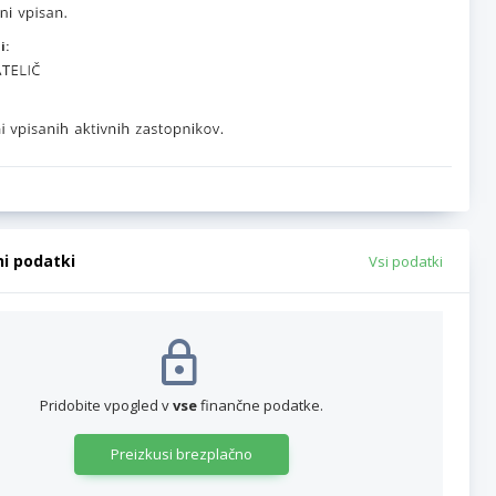
i:
ni podatki
Vsi podatki
Pridobite vpogled v
vse
finančne podatke.
Preizkusi brezplačno