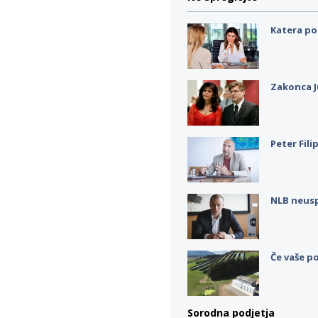
Katera po
Zakonca J
Peter Fili
NLB neus
Če vaše po
Sorodna podjetja