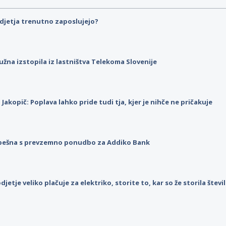
djetja trenutno zaposlujejo?
užna izstopila iz lastništva Telekoma Slovenije
p Jakopič: Poplava lahko pride tudi tja, kjer je nihče ne pričakuje
pešna s prevzemno ponudbo za Addiko Bank
djetje veliko plačuje za elektriko, storite to, kar so že storila štev