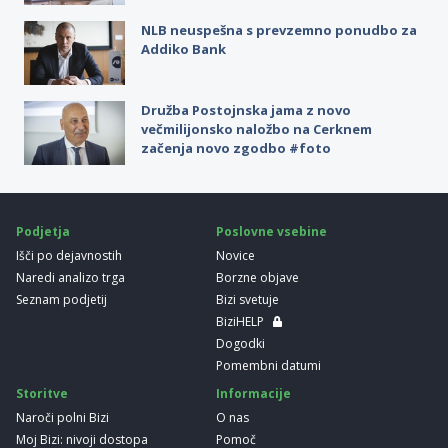
NLB neuspešna s prevzemno ponudbo za
Addiko Bank
Družba Postojnska jama z novo
večmilijonsko naložbo na Cerknem
začenja novo zgodbo #foto
Podjetja
Poslovne vsebine
Išči po dejavnostih
Novice
Naredi analizo trga
Borzne objave
Seznam podjetij
Bizi svetuje
BiziHELP
Dogodki
Pomembni datumi
Storitve
Informacije
Naroči polni Bizi
O nas
Moj Bizi: nivoji dostopa
Pomoč