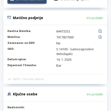
Matično podjetje
Vsi podatki
Davčna številka:
64473252
Matična:
7417837000
Zavezanec za DDV:
Ne
SKIS:
S.14100 - Samozaposleni
delodajalci
Datum vpisa:
14. 1. 2026
Dejavnost TSmedia:
Bar
Vir: AJPES, TSmedia (Status)
Ključne osebe
Vsi podatki
Nadzorniki: