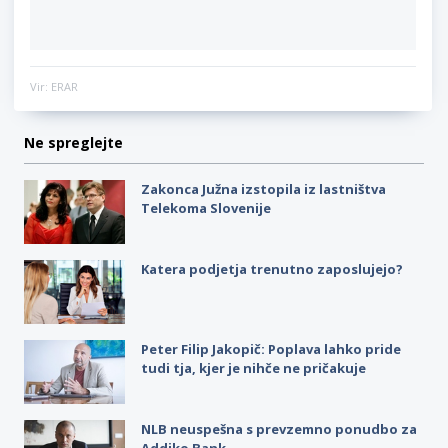
Vir: ERAR
Ne spreglejte
Zakonca Južna izstopila iz lastništva
Telekoma Slovenije
Katera podjetja trenutno zaposlujejo?
Peter Filip Jakopič: Poplava lahko pride
tudi tja, kjer je nihče ne pričakuje
NLB neuspešna s prevzemno ponudbo za
Addiko Bank