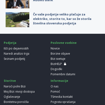
Če vaše podjetje veliko plačuje za
elektriko, storite to, kar so že storila
številna slovenska podjetja
Podjetja
Poslovne vsebine
Išči po dejavnostih
Novice
Naredi analizo trga
Borzne objave
Seznam podjetij
Bizi svetuje
BiziHELP
Dogodki
Pomembni datumi
Storitve
Informacije
Naroči polni Bizi
O nas
Moj Bizi: nivoji dostopa
Pomoč
Oglaševanje
TSmedia kontakt
Bonitetna poročila
Pogosta vprašanja