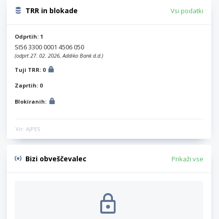
TRR in blokade
Vsi podatki
Odprtih: 1
SI56 3300 0001 4506 050
(odprt 27. 02. 2026, Addiko Bank d.d.)
Tuji TRR: 0
Zaprtih: 0
Blokiranih:
Vir: AJPES
Bizi obveščevalec
Prikaži vse