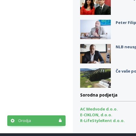
Peter Fili
NLB neus
Če vaše po
Sorodna podjetja
AC Medvode d.o.o.
E-CIKLON, d.o.o.
Orodja
R-LifeStyleRent d.o.o.