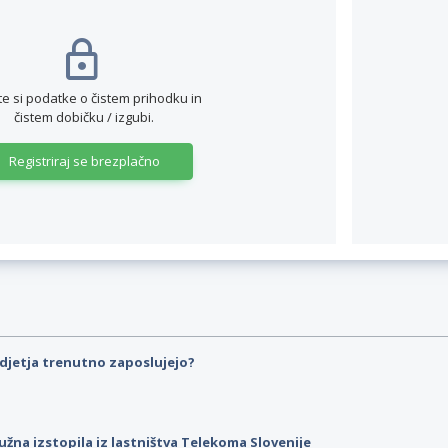
te si podatke o čistem prihodku in
čistem dobičku / izgubi.
Registriraj se brezplačno
djetja trenutno zaposlujejo?
užna izstopila iz lastništva Telekoma Slovenije