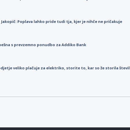
p Jakopič: Poplava lahko pride tudi tja, kjer je nihče ne pričakuje
pešna s prevzemno ponudbo za Addiko Bank
djetje veliko plačuje za elektriko, storite to, kar so že storila štev