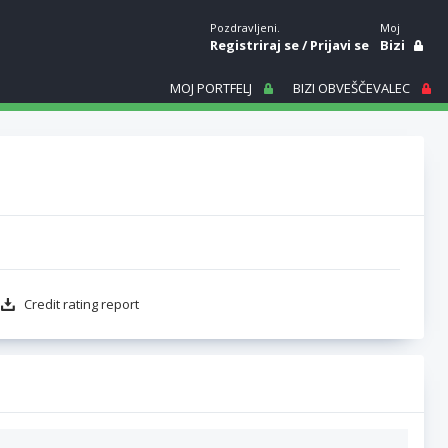
Pozdravljeni.
Moj
Registriraj se
/
Prijavi se
Bizi
MOJ PORTFELJ
BIZI OBVEŠČEVALEC
Credit rating report