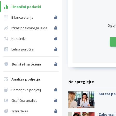
Finančni podatki
Bilanca stanja
Oglej
Izkaz poslovnega izida
Kazalniki
Letna poročila
Bonitetna ocena
Analiza podjetja
Ne spreglejte
Primerjava podjetij
Katera po
Grafična analiza
Tržni delež
Zakonca J