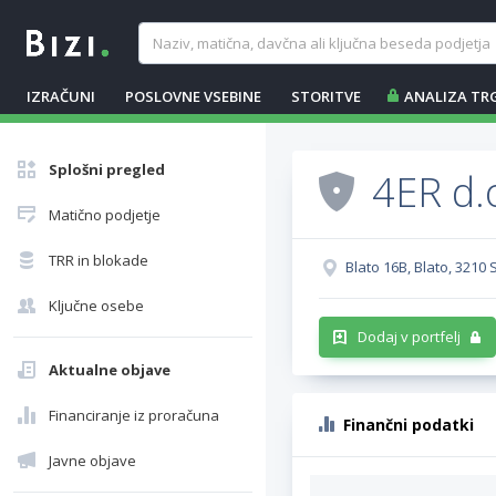
IZRAČUNI
POSLOVNE VSEBINE
STORITVE
ANALIZA TR
Splošni pregled
4ER d.
Matično podjetje
TRR in blokade
Blato 16B, Blato, 3210
Ključne osebe
Dodaj v portfelj
Aktualne objave
Financiranje iz proračuna
Finančni podatki
Javne objave