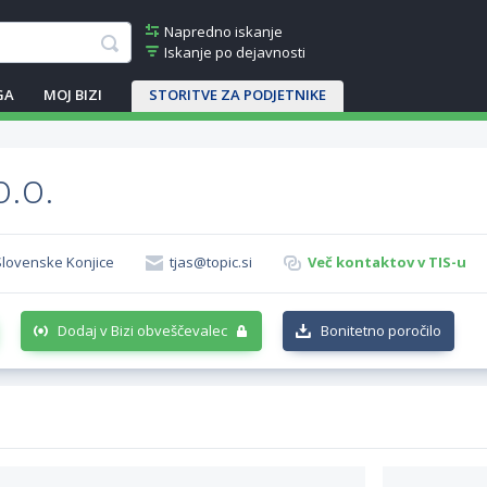
Napredno iskanje
Iskanje po dejavnosti
GA
MOJ BIZI
STORITVE ZA PODJETNIKE
o.o.
 Slovenske Konjice
tjas@topic.si
Več kontaktov v TIS-u
Dodaj v Bizi obveščevalec
Bonitetno poročilo