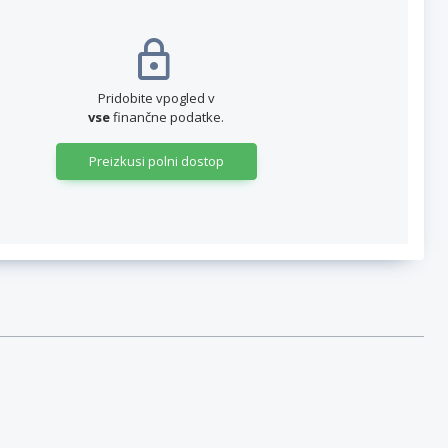
Pridobite vpogled v
vse
finančne podatke.
Preizkusi polni dostop