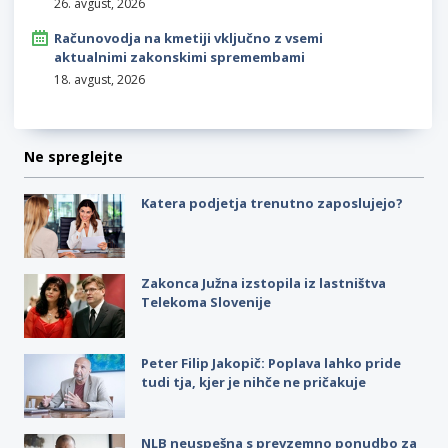
26. avgust, 2026
Računovodja na kmetiji vključno z vsemi
aktualnimi zakonskimi spremembami
18. avgust, 2026
Ne spreglejte
Katera podjetja trenutno zaposlujejo?
Zakonca Južna izstopila iz lastništva
Telekoma Slovenije
Peter Filip Jakopič: Poplava lahko pride
tudi tja, kjer je nihče ne pričakuje
NLB neuspešna s prevzemno ponudbo za