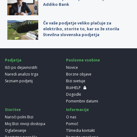
Addiko Bank
Če vaše podjetje veliko plačuje za
elektriko, storite to, kar so že storila
številna slovenska podjetja
Podjetja
Poslovne vsebine
Išči po dejavnostih
Novice
Naredi analizo trga
Borzne objave
Seznam podjetij
Bizi svetuje
BiziHELP
Dogodki
Pomembni datumi
Storitve
Informacije
Naroči polni Bizi
O nas
Moj Bizi: nivoji dostopa
Pomoč
Oglaševanje
TSmedia kontakt