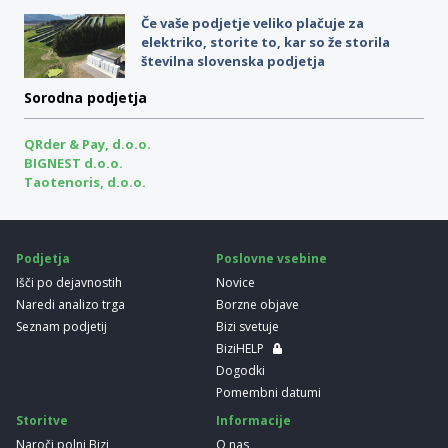
Če vaše podjetje veliko plačuje za
elektriko, storite to, kar so že storila
številna slovenska podjetja
Sorodna podjetja
QRder & Pay, d.o.o.
BIGNEST d.o.o.
Taotenoris, d.o.o.
Podjetja
Poslovne vsebine
Išči po dejavnostih
Novice
Naredi analizo trga
Borzne objave
Seznam podjetij
Bizi svetuje
BiziHELP
Dogodki
Pomembni datumi
Storitve
Informacije
Naroči polni Bizi
O nas