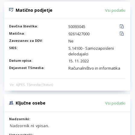
Matično podjetje
Vsi podatki
Davčna številka:
50093045
Matična:
9261427000
Zavezanec za DDV:
Ne
SKIS:
S.14100 - Samozaposleni
delodajalci
Datum vpisa:
15. 11. 2022
Dejavnost TSmedia:
Računalništvo in informatika
Vir: AJPES, TSmedia (Status)
Ključne osebe
Vsi podatki
Nadzorniki:
Ustanovitelji: