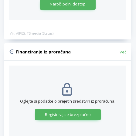
Naroči polni dostop
Vir: AJPES, TSmedia (Status)
Financiranje iz proračuna
Več
Oglejte si podatke o prejetih sredstvih iz proračuna.
Registriraj se brezplačno