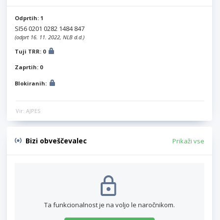
Odprtih: 1
SI56 0201 0282 1484 847
(odprt 16. 11. 2022, NLB d.d.)
Tuji TRR: 0
Zaprtih: 0
Blokiranih:
Vir: AJPES
Bizi obveščevalec
Prikaži vse
Ta funkcionalnost je na voljo le naročnikom.