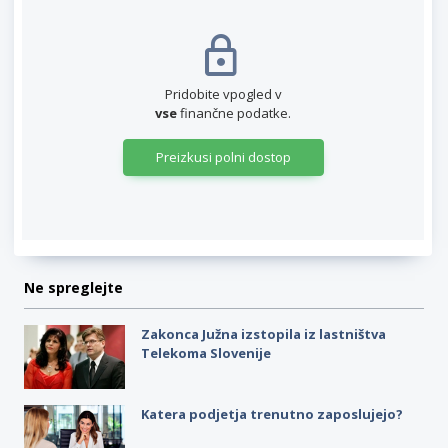
Pridobite vpogled v
vse
finančne podatke.
Preizkusi polni dostop
Ne spreglejte
Zakonca Južna izstopila iz lastništva
Telekoma Slovenije
Katera podjetja trenutno zaposlujejo?