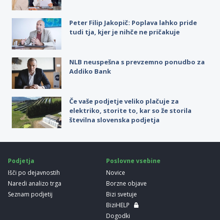
Peter Filip Jakopič: Poplava lahko pride
tudi tja, kjer je nihče ne pričakuje
NLB neuspešna s prevzemno ponudbo za
Addiko Bank
Če vaše podjetje veliko plačuje za
elektriko, storite to, kar so že storila
številna slovenska podjetja
Podjetja
Poslovne vsebine
Išči po dejavnostih
Novice
Naredi analizo trga
Borzne objave
Seznam podjetij
Bizi svetuje
BiziHELP
Dogodki