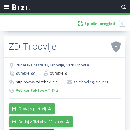
Splošni pregled
ZD Trbovlje
Rudarska cesta 12, Trbovlje, 1420 Trbovlje
03 5624100
03 5624101
http://www.zd-trbovlje.si
zd.trbovlje@siol.net
Več kontaktov v TIS-u
Dodaj v portfelj
Dodaj v Bizi obveščevalec