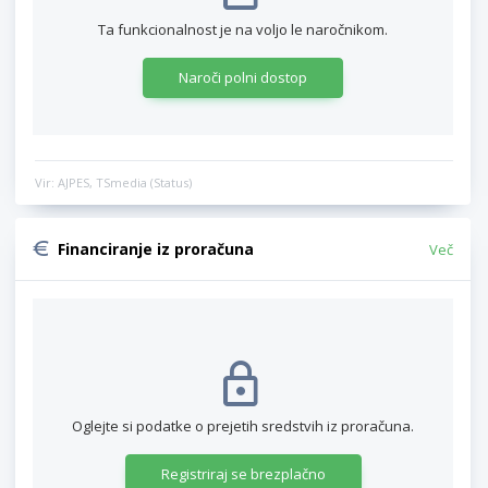
Ta funkcionalnost je na voljo le naročnikom.
Naroči polni dostop
Vir: AJPES, TSmedia (Status)
Financiranje iz proračuna
Več
Oglejte si podatke o prejetih sredstvih iz proračuna.
Registriraj se brezplačno