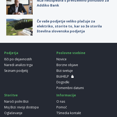
NLB neuspešna s prevzemno ponudbo za
Addiko Bank
Če vaše podjetje veliko plačuje za
elektriko, storite to, kar so že storila
številna slovenska podjetja
Podjetja
Poslovne vsebine
Išči po dejavnostih
Novice
Naredi analizo trga
Borzne objave
Seznam podjetij
Bizi svetuje
BiziHELP
Dogodki
Pomembni datumi
Storitve
Informacije
Naroči polni Bizi
O nas
Moj Bizi: nivoji dostopa
Pomoč
Oglaševanje
TSmedia kontakt