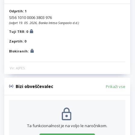
Odprtih: 1
SI56 1010 0006 3803 976
(odprt 19. 05. 2026, Banka Intesa Sanpaolo d.d.)
Tuji TRR: 0
Zaprtih: 0
Blokiranih:
Vir: AJPES
Bizi obveščevalec
Prikaži vse
Ta funkcionalnost je na voljo le naročnikom.