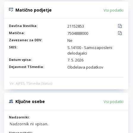
Matično podjetje
Vsi podatki
Davčna številka:
21152853
Matična:
7504888000
Zavezanec za DDV:
Ne
SKIS:
S.14100 - Samozaposleni
delodajalci
Datum vpisa:
7. 5. 2026
Dejavnost TSmedia:
Obdelava podatkov
Vir: AJPES, TSmedia (Status)
Ključne osebe
Vsi podatki
Nadzorniki:
Ustanovitelji: