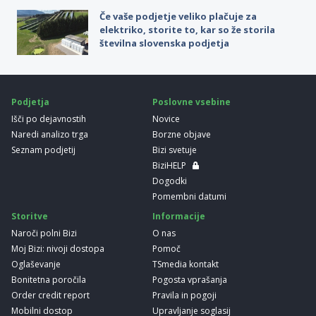
Če vaše podjetje veliko plačuje za
elektriko, storite to, kar so že storila
številna slovenska podjetja
Podjetja
Poslovne vsebine
Išči po dejavnostih
Novice
Naredi analizo trga
Borzne objave
Seznam podjetij
Bizi svetuje
BiziHELP
Dogodki
Pomembni datumi
Storitve
Informacije
Naroči polni Bizi
O nas
Moj Bizi: nivoji dostopa
Pomoč
Oglaševanje
TSmedia kontakt
Bonitetna poročila
Pogosta vprašanja
Order credit report
Pravila in pogoji
Mobilni dostop
Upravljanje soglasij