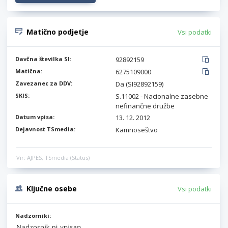
Matično podjetje
Vsi podatki
Davčna številka SI:
92892159
Matična:
6275109000
Zavezanec za DDV:
Da (SI92892159)
SKIS:
S.11002 - Nacionalne zasebne
nefinančne družbe
Datum vpisa:
13. 12. 2012
Dejavnost TSmedia:
Kamnoseštvo
Vir: AJPES, TSmedia (Status)
Ključne osebe
Vsi podatki
Nadzorniki: