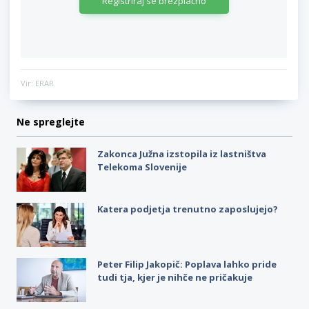
Registriraj se brezplačno
Vir: ERAR
Ne spreglejte
Zakonca Južna izstopila iz lastništva
Telekoma Slovenije
Katera podjetja trenutno zaposlujejo?
Peter Filip Jakopič: Poplava lahko pride
tudi tja, kjer je nihče ne pričakuje