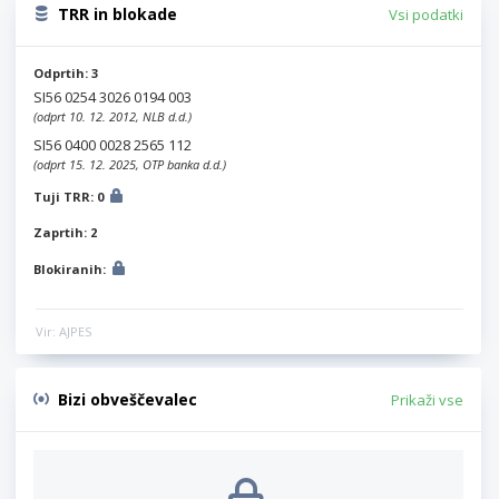
TRR in blokade
Vsi podatki
Odprtih: 3
SI56 0254 3026 0194 003
(odprt 10. 12. 2012, NLB d.d.)
SI56 0400 0028 2565 112
(odprt 15. 12. 2025, OTP banka d.d.)
Tuji TRR: 0
Zaprtih: 2
Blokiranih:
Vir: AJPES
Bizi obveščevalec
Prikaži vse