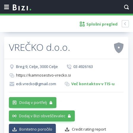
Splošni pregled
VREČKO d.o.o.
Breg 9, Celje, 3000 Celje
03 4926163
https://kamnosestvo-vrecko.si
edi.vrecko@gmail.com
Več kontaktov v TIS-u
Dodaj v portfelj
Dodaj v Bizi obveščevalec
Bonitetno poročilo
Credit rating report