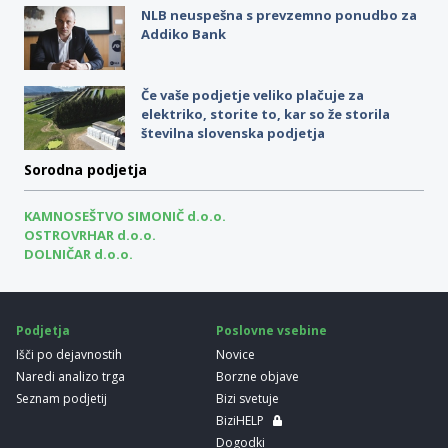
NLB neuspešna s prevzemno ponudbo za
Addiko Bank
Če vaše podjetje veliko plačuje za
elektriko, storite to, kar so že storila
številna slovenska podjetja
Sorodna podjetja
KAMNOSEŠTVO SIMONIČ d.o.o.
OSTROVRHAR d.o.o.
DOLNIČAR d.o.o.
Podjetja
Poslovne vsebine
Išči po dejavnostih
Novice
Naredi analizo trga
Borzne objave
Seznam podjetij
Bizi svetuje
BiziHELP
Dogodki