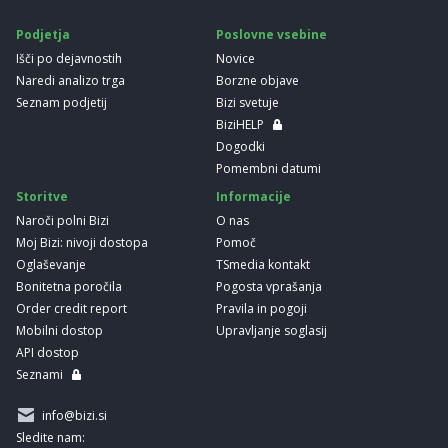
Podjetja
Poslovne vsebine
Išči po dejavnostih
Novice
Naredi analizo trga
Borzne objave
Seznam podjetij
Bizi svetuje
BiziHELP
Dogodki
Pomembni datumi
Storitve
Informacije
Naroči polni Bizi
O nas
Moj Bizi: nivoji dostopa
Pomoč
Oglaševanje
TSmedia kontakt
Bonitetna poročila
Pogosta vprašanja
Order credit report
Pravila in pogoji
Mobilni dostop
Upravljanje soglasij
API dostop
Seznami
info@bizi.si
Sledite nam: