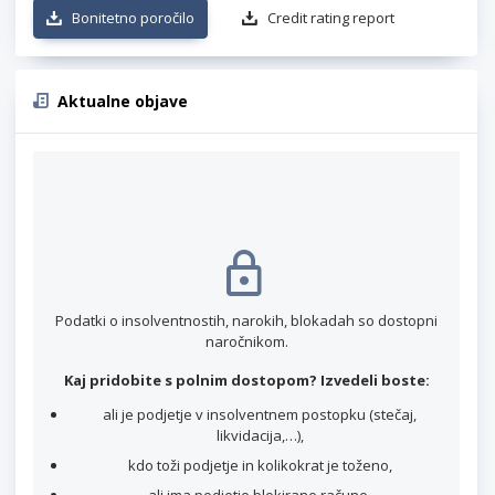
Bonitetno poročilo
Credit rating report
Aktualne objave
Podatki o insolventnostih, narokih, blokadah so dostopni
naročnikom.
Kaj pridobite s polnim dostopom? Izvedeli boste:
ali je podjetje v insolventnem postopku (stečaj,
likvidacija,…),
kdo toži podjetje in kolikokrat je toženo,