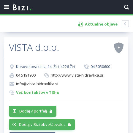
Aktualne objave
VISTA d.o.o.
Kosovelova ulica 14, Žiri, 4226 Žiri
04 5050600
04 5191900
http://www.vista-hidravlika.si
info@vista-hidravlika.si
Več kontaktov v TIS-u
Dodaj v portfelj
Dodaj v Bizi obveščevalec