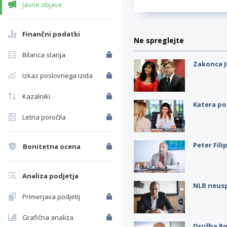
Javne objave
Finančni podatki
Ne spreglejte
Bilanca stanja
Zakonca J
Izkaz poslovnega izida
Kazalniki
Katera po
Letna poročila
Peter Fili
Bonitetna ocena
Analiza podjetja
NLB neus
Primerjava podjetij
Grafična analiza
Družba Po