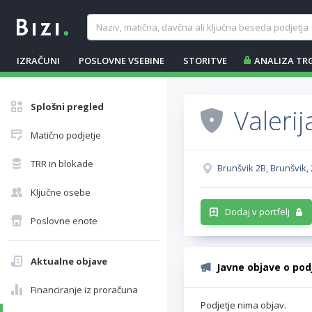
IZRAČUNI
POSLOVNE VSEBINE
STORITVE
ANALIZA TR
Splošni pregled
Valerij
Matično podjetje
TRR in blokade
Brunšvik 2B, Brunšvik,
Ključne osebe
Dodaj v portfelj
Poslovne enote
Aktualne objave
Javne objave o pod
Financiranje iz proračuna
Podjetje nima objav.