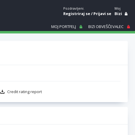
Pozdravljeni.
Moj
Registriraj se
/
Prijavi se
Bizi
MOJ PORTFELJ
BIZI OBVEŠČEVALEC
Credit rating report