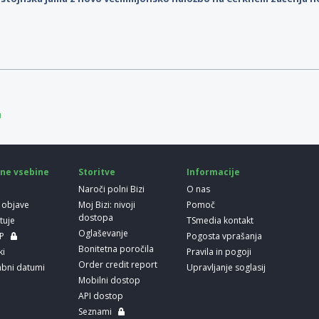
u
ne vsebine
Storitve
Informacije
Naroči polni Bizi
O nas
 objave
Moj Bizi: nivoji
Pomoč
dostopa
etuje
TSmedia kontakt
Oglaševanje
LP
Pogosta vprašanja
Bonitetna poročila
ki
Pravila in pogoji
Order credit report
bni datumi
Upravljanje soglasij
Mobilni dostop
API dostop
Seznami