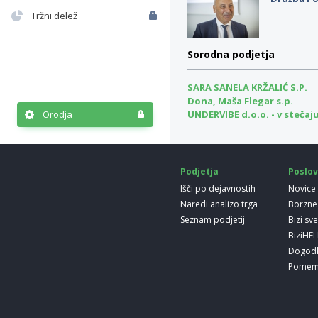
Tržni delež
Sorodna podjetja
SARA SANELA KRŽALIĆ S.P.
Dona, Maša Flegar s.p.
Orodja
UNDERVIBE d.o.o. - v stečaj
Podjetja
Poslov
Išči po dejavnostih
Novice
Naredi analizo trga
Borzne
Seznam podjetij
Bizi sv
BiziHE
Dogod
Pomem