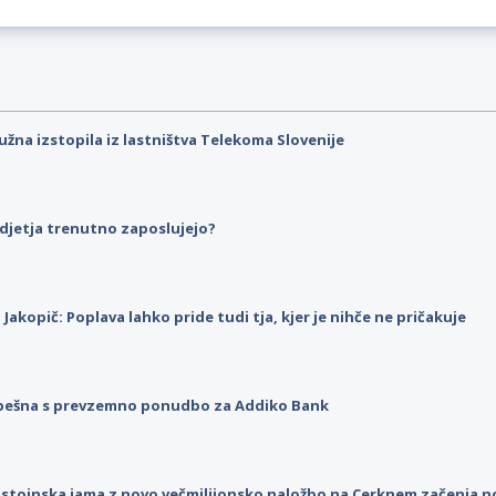
užna izstopila iz lastništva Telekoma Slovenije
djetja trenutno zaposlujejo?
p Jakopič: Poplava lahko pride tudi tja, kjer je nihče ne pričakuje
pešna s prevzemno ponudbo za Addiko Bank
stojnska jama z novo večmilijonsko naložbo na Cerknem začenja 