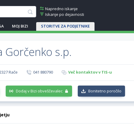
Napredno iskanje
Iskanje po dejavnosti
GA
MOJ BIZI
STORITVE ZA PODJETNIKE
a Gorčenko s.p.
 2327 Rače
041 880790
Več kontaktov v TIS-u
Dodaj v Bizi obveščevalec
Bonitetno poročilo
jetju