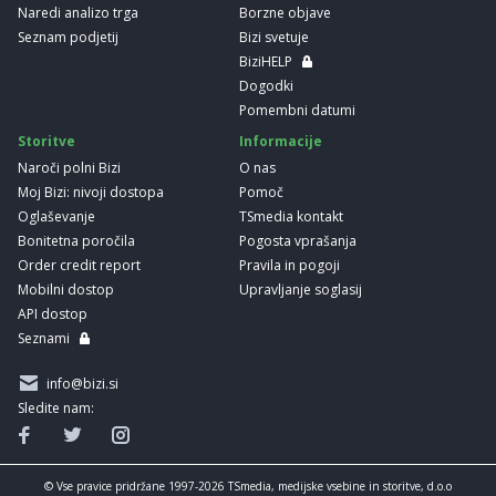
Naredi analizo trga
Borzne objave
Seznam podjetij
Bizi svetuje
BiziHELP
Dogodki
Pomembni datumi
Storitve
Informacije
Naroči polni Bizi
O nas
Moj Bizi: nivoji dostopa
Pomoč
Oglaševanje
TSmedia kontakt
Bonitetna poročila
Pogosta vprašanja
Order credit report
Pravila in pogoji
Mobilni dostop
Upravljanje soglasij
API dostop
Seznami
info@bizi.si
Sledite nam:
© Vse pravice pridržane 1997-2026 TSmedia, medijske vsebine in storitve, d.o.o