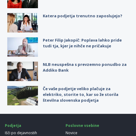
Katera podjetja trenutno zaposlujejo?
Peter Filip Jakopič: Poplava lahko pride
tudi tja, kjer je nihče ne pričakuje
NLB neuspešna s prevzemno ponudbo za
Addiko Bank
Če vaše podjetje veliko plačuje za
elektriko, storite to, kar so že storila
številna slovenska podjetja
Podjetja
Poslovne vsebine
Išči po dejavnostih
Novice