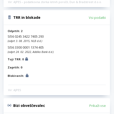
Vir: AJPES – podatkovna zbirka letnih poročil, Dun & Bradstreet d.o.o.
TRR in blokade
Vsi podatki
Odprtih: 2
SI56 0245 3422 7405 293
(odprt 3. 08. 2015, NLB d.d.)
SI56 3300 0001 1374 405
(odprt 24. 02. 2022, Addiko Bank d.d.)
Tuji TRR: 0
Zaprtih: 0
Blokiranih:
Vir: AJPES
Bizi obveščevalec
Prikaži vse