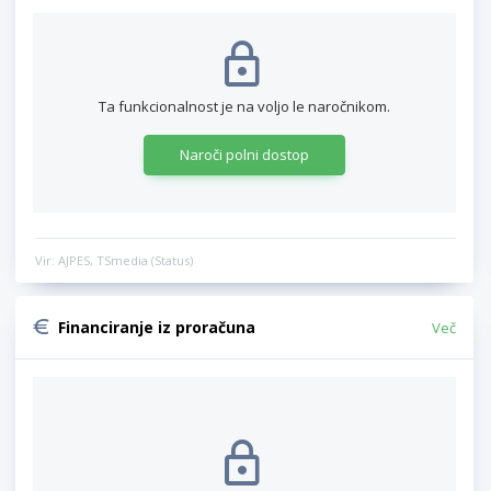
Ta funkcionalnost je na voljo le naročnikom.
Naroči polni dostop
Vir: AJPES, TSmedia (Status)
Financiranje iz proračuna
Več