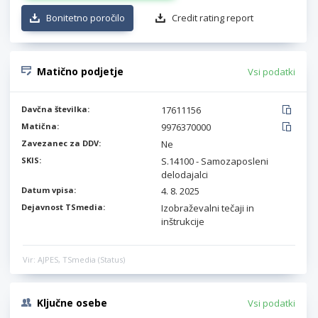
Bonitetno poročilo
Credit rating report
Matično podjetje
Vsi podatki
Davčna številka:
17611156
Matična:
9976370000
Zavezanec za DDV:
Ne
SKIS:
S.14100 - Samozaposleni
delodajalci
Datum vpisa:
4. 8. 2025
Dejavnost TSmedia:
Izobraževalni tečaji in
inštrukcije
Vir: AJPES, TSmedia (Status)
Ključne osebe
Vsi podatki