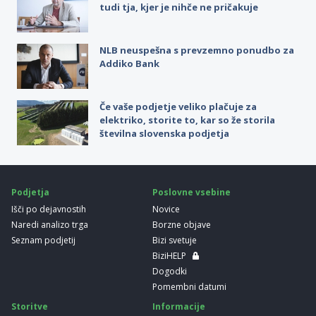
tudi tja, kjer je nihče ne pričakuje
NLB neuspešna s prevzemno ponudbo za
Addiko Bank
Če vaše podjetje veliko plačuje za
elektriko, storite to, kar so že storila
številna slovenska podjetja
Podjetja
Poslovne vsebine
Išči po dejavnostih
Novice
Naredi analizo trga
Borzne objave
Seznam podjetij
Bizi svetuje
BiziHELP
Dogodki
Pomembni datumi
Storitve
Informacije