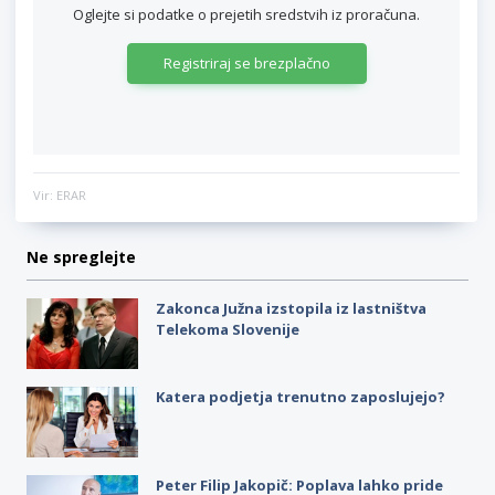
Oglejte si podatke o prejetih sredstvih iz proračuna.
Registriraj se brezplačno
Vir: ERAR
Ne spreglejte
Zakonca Južna izstopila iz lastništva
Telekoma Slovenije
Katera podjetja trenutno zaposlujejo?
Peter Filip Jakopič: Poplava lahko pride