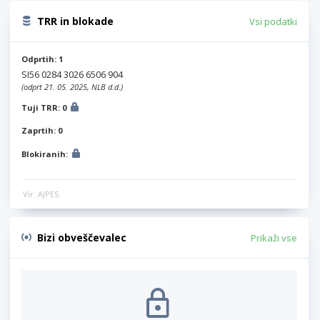
TRR in blokade
Vsi podatki
Odprtih: 1
SI56 0284 3026 6506 904
(odprt 21. 05. 2025, NLB d.d.)
Tuji TRR: 0
Zaprtih: 0
Blokiranih:
Vir: AJPES
Bizi obveščevalec
Prikaži vse