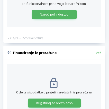
Ta funkcionalnost je na voljo le naročnikom.
Naroči polni dostop
Vir: AJPES, TSmedia (Status)
Financiranje iz proračuna
Več
Oglejte si podatke o prejetih sredstvih iz proračuna.
Registriraj se brezplačno