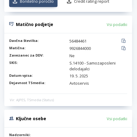
Bonitetno poročilo
Credit rating report
Matično podjetje
Vsi podatki
Davčna številka:
56484461
Matična:
9926844000
Zavezanec za DDV:
Ne
SKIS:
S.14100 - Samozaposleni
delodajalci
Datum vpisa:
19. 5. 2025
Dejavnost TSmedia:
Avtoservis
Vir: AJPES, TSmedia (Status)
Ključne osebe
Vsi podatki
Nadzorniki: