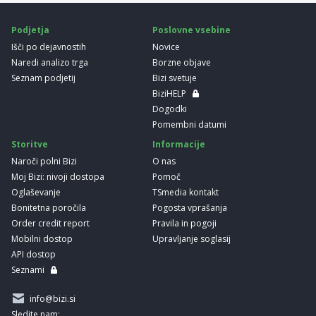
Podjetja
Poslovne vsebine
Išči po dejavnostih
Novice
Naredi analizo trga
Borzne objave
Seznam podjetij
Bizi svetuje
BiziHELP
Dogodki
Pomembni datumi
Storitve
Informacije
Naroči polni Bizi
O nas
Moj Bizi: nivoji dostopa
Pomoč
Oglaševanje
TSmedia kontakt
Bonitetna poročila
Pogosta vprašanja
Order credit report
Pravila in pogoji
Mobilni dostop
Upravljanje soglasij
API dostop
Seznami
info@bizi.si
Sledite nam: