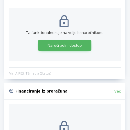
Ta funkcionalnost je na voljo le naročnikom.
Naroči polni dostop
Vir: AJPES, TSmedia (Status)
Financiranje iz proračuna
Več