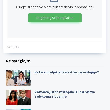
Oglejte si podatke o prejetih sredstvih iz proračuna.
Registriraj se brezplačno
Vir: ERAR
Ne spreglejte
Katera podjetja trenutno zaposlujejo?
Zakonca Južna izstopila iz lastništva
Telekoma Slovenije