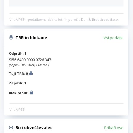
Vir: AJPES – podatkovna zbirka letnih poročil, Dun & Bradstreet d.o.o.
TRR in blokade
Vsi podatki
Odprtih: 1
SI56 6400 0000 0726 347
(odprt 6. 06. 2024, PHV d.d.)
Tuji TRR: 0
Zaprtih: 3
Blokiranih:
Vir: AJPES
Bizi obveščevalec
Prikaži vse