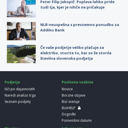
Peter Filip Jakopič: Poplava lahko pride
tudi tja, kjer je nihče ne pričakuje
NLB neuspešna s prevzemno ponudbo za
Addiko Bank
Če vaše podjetje veliko plačuje za
elektriko, storite to, kar so že storila
številna slovenska podjetja
Podjetja
Poslovne vsebine
Išči po dejavnostih
Novice
Naredi analizo trga
Borzne objave
Seznam podjetij
Bizi svetuje
BiziHELP
Dogodki
Pomembni datumi