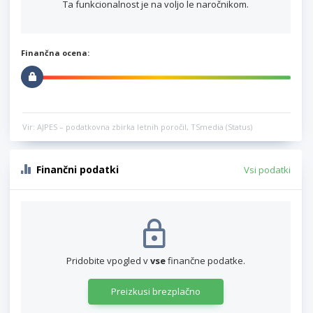
Ta funkcionalnost je na voljo le naročnikom.
Finančna ocena:
Vir: AJPES – podatkovna zbirka letnih poročil, TSmedia (Status)
Finančni podatki
Vsi podatki
Pridobite vpogled v
vse
finančne podatke.
Preizkusi brezplačno