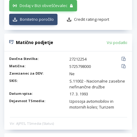
Dodaj v Bizi obveščevalec
Bonitetno poročilo
Credit rating report
Matično podjetje
Vsi podatki
Davčna številka:
27212254
Matična:
5725798000
Zavezanec za DDV:
Ne
SKIS:
S.11002 - Nacionalne zasebne
nefinančne družbe
Datum vpisa:
17. 3. 1993
Dejavnost TSmedia:
Izposoja avtomobilov in
motornih koles; Turizem
Vir: AJPES, TSmedia (Status)