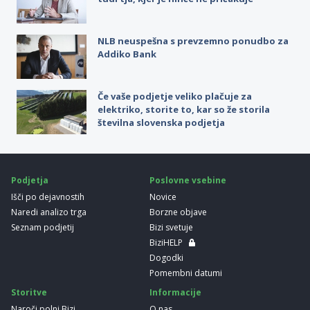
NLB neuspešna s prevzemno ponudbo za
Addiko Bank
Če vaše podjetje veliko plačuje za
elektriko, storite to, kar so že storila
številna slovenska podjetja
Podjetja
Poslovne vsebine
Išči po dejavnostih
Novice
Naredi analizo trga
Borzne objave
Seznam podjetij
Bizi svetuje
BiziHELP
Dogodki
Pomembni datumi
Storitve
Informacije
Naroči polni Bizi
O nas