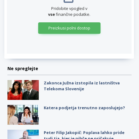
Pridobite vpogled v
vse
finančne podatke.
Preizkusi polni dostop
Ne spreglejte
Zakonca Južna izstopila iz lastništva
Telekoma Slovenije
Katera podjetja trenutno zaposlujejo?
Peter Filip Jakopič: Poplava lahko pride
tudi tja, kjer je nihče ne pričakuje