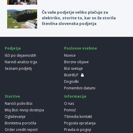
Če vaše podjetje veliko plačuje za
elektriko, storite to, kar so že storila
številna slovenska podjetja
Podjetja
Poslovne vsebine
Išči po dejavnostih
Novice
Naredi analizo trga
Borzne objave
Seznam podjetij
Bizi svetuje
BiziHELP
Dogodki
Pomembni datumi
Storitve
Informacije
Naroči polni Bizi
O nas
Moj Bizi: nivoji dostopa
Pomoč
Oglaševanje
TSmedia kontakt
Bonitetna poročila
Pogosta vprašanja
Order credit report
Pravila in pogoji