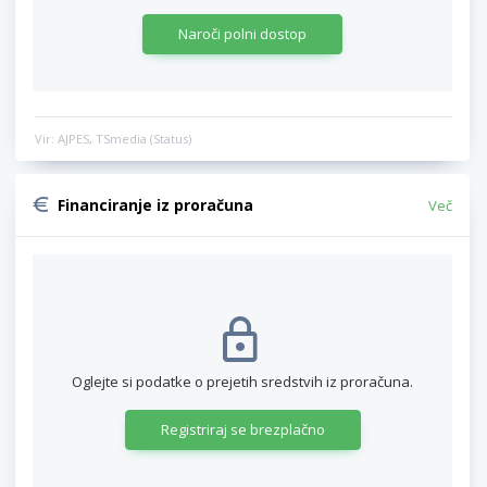
Naroči polni dostop
Vir: AJPES, TSmedia (Status)
Financiranje iz proračuna
Več
Oglejte si podatke o prejetih sredstvih iz proračuna.
Registriraj se brezplačno