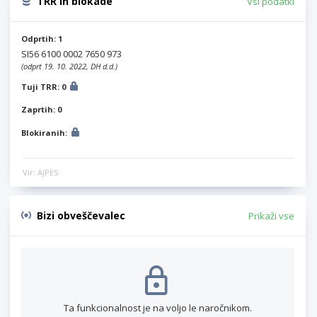
TRR in blokade
Vsi podatki
Odprtih: 1
SI56 6100 0002 7650 973
(odprt 19. 10. 2022, DH d.d.)
Tuji TRR: 0
Zaprtih: 0
Blokiranih:
Vir: AJPES
Bizi obveščevalec
Prikaži vse
Ta funkcionalnost je na voljo le naročnikom.