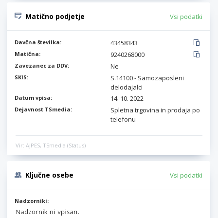
Matično podjetje
Vsi podatki
Davčna številka:
43458343
Matična:
9240268000
Zavezanec za DDV:
Ne
SKIS:
S.14100 - Samozaposleni
delodajalci
Datum vpisa:
14. 10. 2022
Dejavnost TSmedia:
Spletna trgovina in prodaja po
telefonu
Vir: AJPES, TSmedia (Status)
Ključne osebe
Vsi podatki
Nadzorniki: