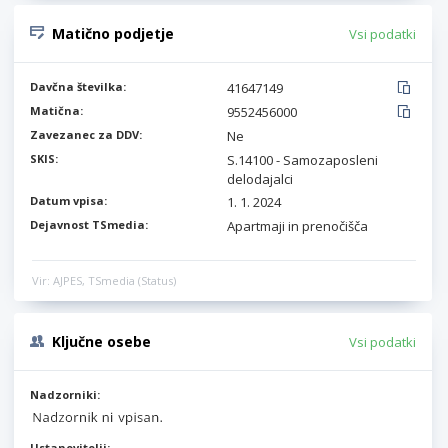
Matično podjetje
Vsi podatki
Davčna številka:
41647149
Matična:
9552456000
Zavezanec za DDV:
Ne
SKIS:
S.14100 - Samozaposleni
delodajalci
Datum vpisa:
1. 1. 2024
Dejavnost TSmedia:
Apartmaji in prenočišča
Vir: AJPES, TSmedia (Status)
Ključne osebe
Vsi podatki
Nadzorniki:
Ustanovitelji: