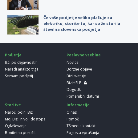
Če vaše podjetje veliko plačuje za
elektriko, storite to, kar so že storila
številna slovenska podjetja
Podjetja
Poslovne vsebine
Išči po dejavnostih
Novice
Naredi analizo trga
Borzne objave
Seznam podjetij
Bizi svetuje
BiziHELP
Dogodki
Pomembni datumi
Storitve
Informacije
Naroči polni Bizi
O nas
Moj Bizi: nivoji dostopa
Pomoč
Oglaševanje
TSmedia kontakt
Bonitetna poročila
Pogosta vprašanja