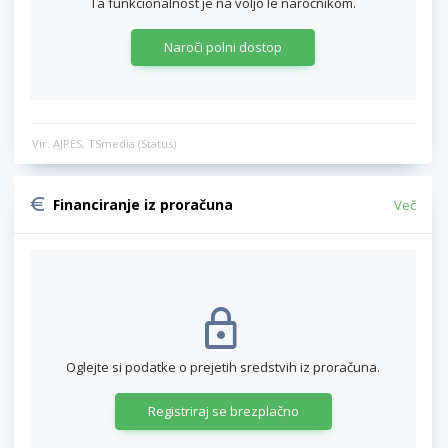
Ta funkcionalnost je na voljo le naročnikom.
Naroči polni dostop
Vir: AJPES, TSmedia (Status)
Financiranje iz proračuna
Več
Oglejte si podatke o prejetih sredstvih iz proračuna.
Registriraj se brezplačno