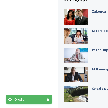
Ne spreglejte
Zakonca J
Katera po
Peter Fili
NLB neus
Če vaše po
Orodja