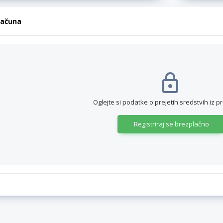
računa
Oglejte si podatke o prejetih sredstvih iz p
Registriraj se brezplačno