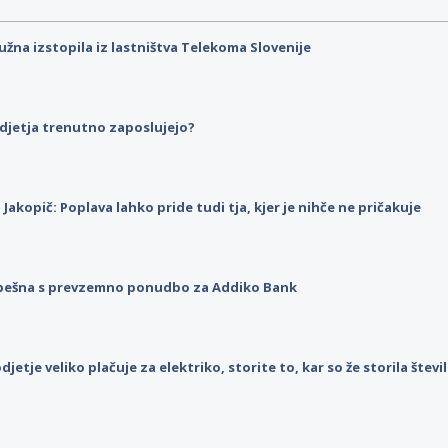
užna izstopila iz lastništva Telekoma Slovenije
djetja trenutno zaposlujejo?
p Jakopič: Poplava lahko pride tudi tja, kjer je nihče ne pričakuje
pešna s prevzemno ponudbo za Addiko Bank
djetje veliko plačuje za elektriko, storite to, kar so že storila štev