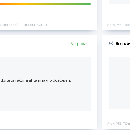
etnih poročil, TSmedia (Status)
Vir: AJPES – po
Bizi o
Vsi podatki
dprtega računa ali ta ni javno dostopen.
Vir: AJPES, TSm