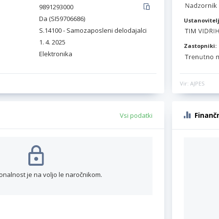
9891293000
Da (SI59706686)
Ustanovitelj
S.14100 - Samozaposleni delodajalci
1. 4. 2025
Zastopniki:
Elektronika
Vir: AJPES
Finanč
Vsi podatki
onalnost je na voljo le naročnikom.