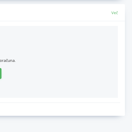
Več
roračuna.