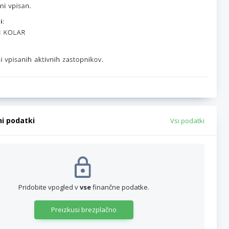
i:
ni podatki
Vsi podatki
Pridobite vpogled v
vse
finančne podatke.
Preizkusi brezplačno