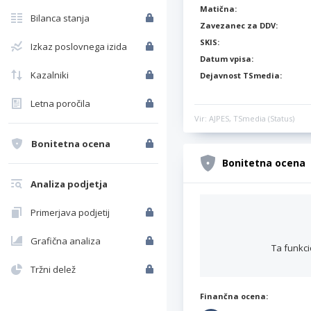
Matična:
Bilanca stanja
Zavezanec za DDV:
SKIS:
Izkaz poslovnega izida
Datum vpisa:
Kazalniki
Dejavnost TSmedia:
Letna poročila
Vir: AJPES, TSmedia (Status)
Bonitetna ocena
Bonitetna ocena
Analiza podjetja
Primerjava podjetij
Grafična analiza
Ta funkci
Tržni delež
Finančna ocena: