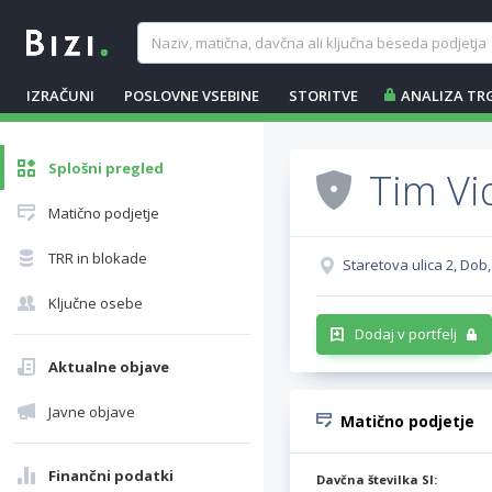
IZRAČUNI
POSLOVNE VSEBINE
STORITVE
ANALIZA TR
Splošni pregled
Tim Vid
Matično podjetje
TRR in blokade
Staretova ulica 2, Dob
Ključne osebe
Dodaj v portfelj
Aktualne objave
Javne objave
Matično podjetje
Finančni podatki
Davčna številka SI: