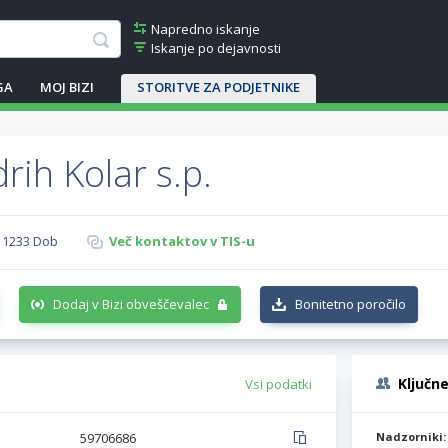
Napredno iskanje
Iskanje po dejavnosti
GA
MOJ BIZI
STORITVE ZA PODJETNIKE
rih Kolar s.p.
, 1233 Dob
Več kontaktov v TIS-u
Dodaj v Bizi obveščevalec
Bonitetno poročilo
Ključn
Vsi podatki
59706686
Nadzorniki: