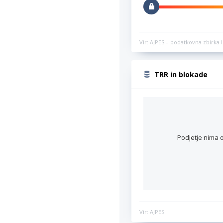
Vir: AJPES – podatkovna zbirka l
TRR in blokade
Podjetje nima o
Vir: AJPES