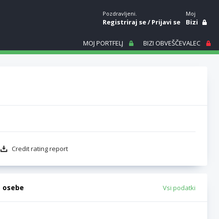
Pozdravljeni.
Moj
Registriraj se
/
Prijavi se
Bizi
MOJ PORTFELJ
BIZI OBVEŠČEVALEC
Credit rating report
e osebe
Vsi podatki