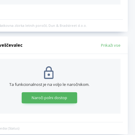
datkovna zbirka letnih poročil, Dun & Bradstreet d.o.o.
bveščevalec
Prikaži vse
Ta funkcionalnost je na voljo le naročnikom.
Naroči polni dostop
edia (Status)